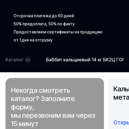
Отсрочка платежа до 60 дней
50% предоплата, 50% по факту
Предоставляем сертификаты на продукцию
от 1 дня на отгрузку
Каталог
Баббит кальциевый 14 кг БК2Ц ГОСТ
Каль
Некогда смотреть
мета
каталог? Заполните
форму,
мы перезвоним вам через
Откры
15 минут