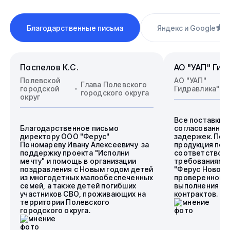
Благодарственные письма
Яндекс и Google
4
Поспелов К.С.
АО "УАП" Гид
Полевской
АО "УАП"
Глава Полевского
городской
Гидравлика"
городского округа
округ
Все поставки 
Благодарственное письмо
согласованные
директору ООО "Ферус"
задержек. Пос
Пономареву Ивану Алексеевичу за
продукция пол
поддержку проекта "Исполни
соответствова
мечту" и помощь в организации
требованиям.
поздравления с Новым годом детей
"Ферус Новоси
из многодетных малообеспеченных
проверенного 
семей, а также детей погибших
выполнения го
участников СВО, проживающих на
контрактов.
территории Полевского
городского округа.