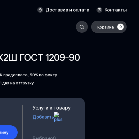
Оренбург
Доставка и оплата
Контакты
Пермь
Корзина
0
-
Ростов-на-Дону
Салехард
БК2Ш ГОСТ 1209-90
Санкт-Петербург
Ставрополь
% предоплата, 50% по факту
Сыктывкар
 1 дня на отгрузку
Томск
Тюмень
Уссурийск
Услуги к товару
Добавить
Хабаровск
к
Челябинск
зину
Южно-Сахалинск
Выбрано
0