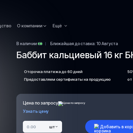
Омск
Орск
дство
О компании
Ещё
Петропавловск
Камчатский
Рязань
В наличии
Ближайшая доставка: 10 Августа
Баббит кальциевый 16 кг 
Самара
Саратов
Отсрочка платежа до 60 дней
50
Сургут
Предоставляем сертификаты на продукцию
от
Тольятти
Тула
Улан-Удэ
Цена по запросу
Узнать цену
Уфа
Ханты-Мансийс
Добавить в кор
шт
Чита