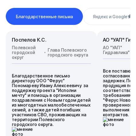
Благодарственные письма
Яндекс и Google
4
Поспелов К.С.
АО "УАП" Гид
Полевской
АО "УАП"
Глава Полевского
городской
Гидравлика"
городского округа
округ
Все поставки 
Благодарственное письмо
согласованные
директору ООО "Ферус"
задержек. Пос
Пономареву Ивану Алексеевичу за
продукция пол
поддержку проекта "Исполни
соответствова
мечту" и помощь в организации
требованиям.
поздравления с Новым годом детей
"Ферус Новоси
из многодетных малообеспеченных
проверенного 
семей, а также детей погибших
выполнения го
участников СВО, проживающих на
контрактов.
территории Полевского
городского округа.