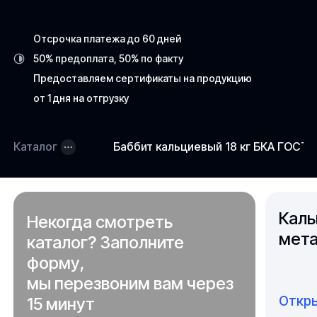
Отсрочка платежа до 60 дней
50% предоплата, 50% по факту
Предоставляем сертификаты на продукцию
от 1 дня на отгрузку
Каталог
Баббит кальциевый 18 кг БКА ГОСТ 
Каль
Некогда смотреть
мета
каталог? Заполните
форму,
мы перезвоним вам через
Откры
15 минут