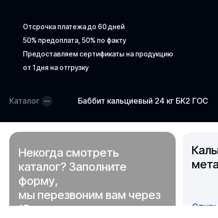
Отсрочка платежа до 60 дней
50% предоплата, 50% по факту
Предоставляем сертификаты на продукцию
от 1 дня на отгрузку
Каталог
Баббит кальциевый 24 кг БК2 ГОСТ 
Каль
Некогда смотреть
мета
каталог? Заполните
форму,
мы перезвоним вам через
Откры
15 минут