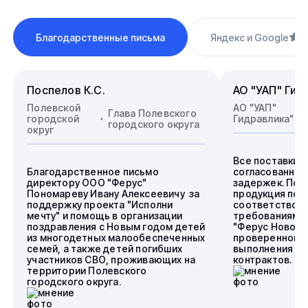
Благодарственные письма
Яндекс и Google
4
Поспелов К.С.
АО "УАП" Гид
Полевской
АО "УАП"
Глава Полевского
городской
Гидравлика"
городского округа
округ
Все поставки 
Благодарственное письмо
согласованные
директору ООО "Ферус"
задержек. Пос
Пономареву Ивану Алексеевичу за
продукция пол
поддержку проекта "Исполни
соответствова
мечту" и помощь в организации
требованиям.
поздравления с Новым годом детей
"Ферус Новоси
из многодетных малообеспеченных
проверенного 
семей, а также детей погибших
выполнения го
участников СВО, проживающих на
контрактов.
территории Полевского
городского округа.