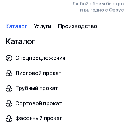
Любой объем быстро
и выгодно с Ферус
Конт
Каталог
Услуги
Производство
прод
Каталог
Заполнить форму
Перей
Спецпредложения
Листовой прокат
Трубный прокат
Компания
Ферус
– динамично развивающиеся
предприятие, осуществляющее деятельность на
Сортовой прокат
рынке металлопрокатной продукции, оборудования,
а также трубопроводной арматуры. Мы
Фасонный прокат
осуществляем деятельность по продаже
баббиты
свинцовые
, выполненную согласно принятому