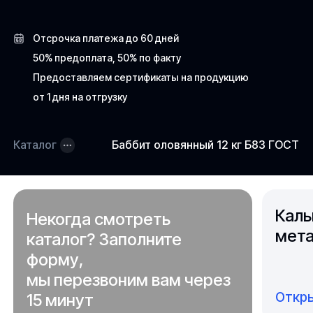
Отсрочка платежа до 60 дней
50% предоплата, 50% по факту
Предоставляем сертификаты на продукцию
от 1 дня на отгрузку
Каталог
Баббит оловянный 12 кг Б83 ГОСТ 1
Каль
Некогда смотреть
мета
каталог? Заполните
форму,
мы перезвоним вам через
Откры
15 минут