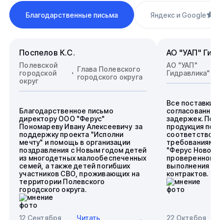
Благодарственные письма
Яндекс и Google
4
Поспелов К.С.
АО "УАП" Гид
Полевской
АО "УАП"
Глава Полевского
городской
Гидравлика"
городского округа
округ
Все поставки 
Благодарственное письмо
согласованные
директору ООО "Ферус"
задержек. Пос
Пономареву Ивану Алексеевичу за
продукция пол
поддержку проекта "Исполни
соответствова
мечту" и помощь в организации
требованиям.
поздравления с Новым годом детей
"Ферус Новоси
из многодетных малообеспеченных
проверенного 
семей, а также детей погибших
выполнения го
участников СВО, проживающих на
контрактов.
территории Полевского
городского округа.
12 Сентября
Читать
22 Октября