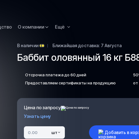
Омск
Орск
дство
О компании
Ещё
Петропавловск
Камчатский
Рязань
В наличии
Ближайшая доставка: 7 Августа
Баббит оловянный 16 кг Б8
Самара
Саратов
Отсрочка платежа до 60 дней
50
Сургут
Предоставляем сертификаты на продукцию
от
Тольятти
Тула
Улан-Удэ
Цена по запросу
Узнать цену
Уфа
Ханты-Мансийс
Добавить в кор
шт
Чита