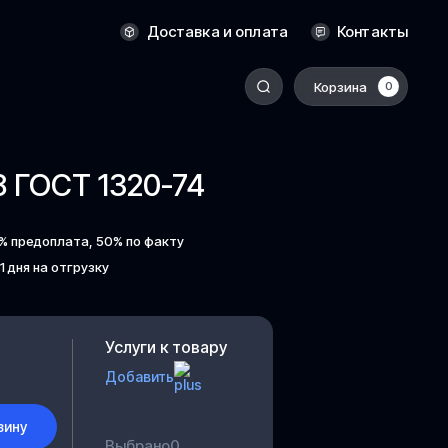
Оренбург
Доставка и оплата
Контакты
Пермь
Корзина
0
-
Ростов-на-Дону
Салехард
8 ГОСТ 1320-74
Санкт-Петербург
Ставрополь
% предоплата, 50% по факту
Сыктывкар
 1 дня на отгрузку
Томск
Тюмень
Уссурийск
Услуги к товару
Добавить
Хабаровск
к
Челябинск
зину
Южно-Сахалинск
Выбрано
0