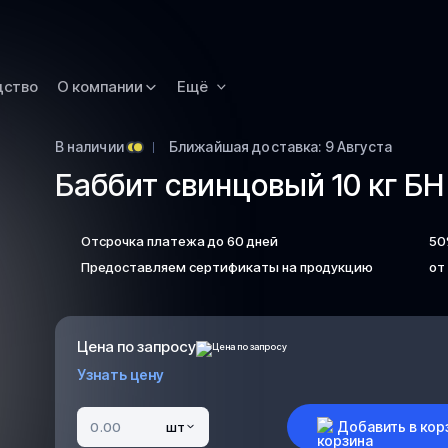
Омск
Орск
дство
О компании
Ещё
Петропавловск
Камчатский
Рязань
В наличии
Ближайшая доставка: 9 Августа
Баббит свинцовый 10 кг БН
Самара
Саратов
Отсрочка платежа до 60 дней
50
Сургут
Предоставляем сертификаты на продукцию
от
Тольятти
Тула
Улан-Удэ
Цена по запросу
Узнать цену
Уфа
Ханты-Мансийс
Добавить в кор
шт
Чита