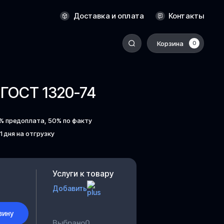
Оренбург
Доставка и оплата
Контакты
Пермь
Корзина
0
-
Ростов-на-Дону
Салехард
 ГОСТ 1320-74
Санкт-Петербург
Ставрополь
% предоплата, 50% по факту
Сыктывкар
 1 дня на отгрузку
Томск
Тюмень
Уссурийск
Услуги к товару
Добавить
Хабаровск
к
Челябинск
зину
Южно-Сахалинск
Выбрано
0