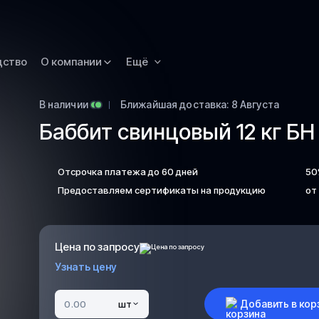
Омск
Орск
дство
О компании
Ещё
Петропавловск
Камчатский
Рязань
В наличии
Ближайшая доставка: 8 Августа
Баббит свинцовый 12 кг БН
Самара
Саратов
Отсрочка платежа до 60 дней
50
Сургут
Предоставляем сертификаты на продукцию
от
Тольятти
Тула
Улан-Удэ
Цена по запросу
Узнать цену
Уфа
Ханты-Мансийс
Добавить в кор
шт
Чита