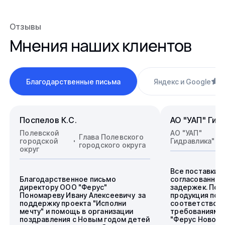
Отзывы
Мнения наших клиентов
Благодарственные письма
Яндекс и Google
4
Поспелов К.С.
АО "УАП" Гид
Полевской
АО "УАП"
Глава Полевского
городской
Гидравлика"
городского округа
округ
Все поставки 
Благодарственное письмо
согласованные
директору ООО "Ферус"
задержек. Пос
Пономареву Ивану Алексеевичу за
продукция пол
поддержку проекта "Исполни
соответствова
мечту" и помощь в организации
требованиям.
поздравления с Новым годом детей
"Ферус Новоси