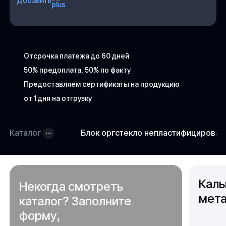
Добавить
Отсрочка платежа до 60 дней
50% предоплата, 50% по факту
Предоставляем сертификаты на продукцию
от 1 дня на отгрузку
Каталог
Блок оргстекло непластифицирова
Каль
Некогда смотреть
мета
каталог? Заполните
форму,