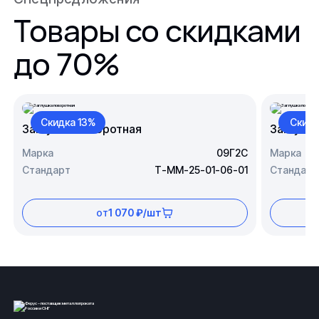
Товары со скидками
до 70%
Скидка 13%
Скидк
Заглушка поворотная
Заглушк
Марка
09Г2С
Марка
Стандарт
Т-ММ-25-01-06-01
Стандарт
от
1 070 ₽/шт