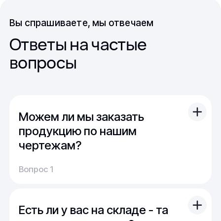
Вы спрашиваете, мы отвечаем
Ответы на частые
вопросы
Можем ли мы заказать
продукцию по нашим
чертежам?
Вы можете отправить свой чертеж/проект
Вопрос 1
(в т.ч. примерный) с техническим заданием.
Обычно срок расчета стоимости и срока
производства - 1 день.
Есть ли у вас на складе - та
Мы можем изготовить для вас как мелкую