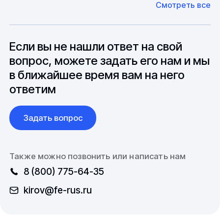
Смотреть все
может быть сокращен до 1 недели.
оборудование. Мы знакомы с
Особо "cложные" товары могут требовать
особенностями взаимодействия с
до 6 месяцев производства.
зарубежными партнерами, включая
вопросы связанные с документацией и
Если вы не нашли ответ на свой
международной логистикой.
вопрос, можете задать его нам и мы
в ближайшее время вам на него
ответим
Задать вопрос
Также можно позвонить или написать нам
8 (800) 775-64-35
kirov@fe-rus.ru