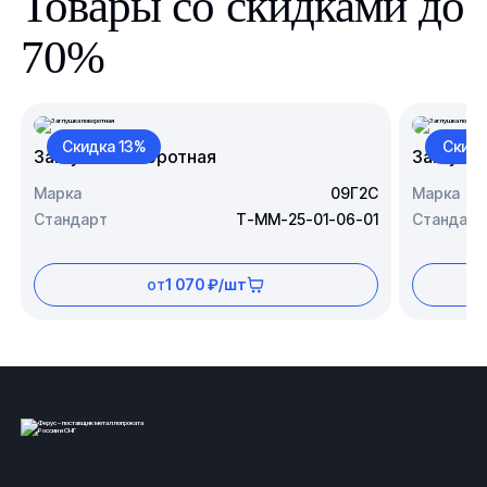
Товары со скидками до
70%
Скидка 13%
Скидк
Заглушка поворотная
Заглушк
Марка
09Г2С
Марка
Стандарт
Т-ММ-25-01-06-01
Стандарт
от
1 070 ₽/шт