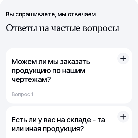
Вы спрашиваете, мы отвечаем
Ответы на частые вопросы
Можем ли мы заказать
продукцию по нашим
чертежам?
Вы можете отправить свой чертеж/проект
Вопрос 1
(в т.ч. примерный) с техническим заданием.
Обычно срок расчета стоимости и срока
производства - 1 день.
Есть ли у вас на складе - та
Мы можем изготовить для вас как мелкую
продукцию (метизы, точеные отводы,
или иная продукция?
детали), так и большие изделия