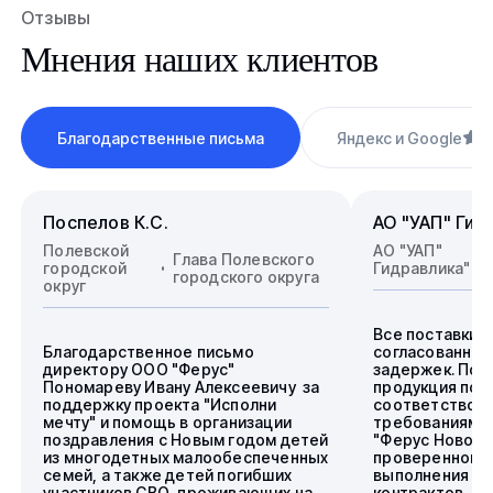
Отзывы
Мнения наших клиентов
Благодарственные письма
Яндекс и Google
4
Поспелов К.С.
АО "УАП" Гид
Полевской
АО "УАП"
Глава Полевского
городской
Гидравлика"
городского округа
округ
Все поставки 
Благодарственное письмо
согласованные
директору ООО "Ферус"
задержек. Пос
Пономареву Ивану Алексеевичу за
продукция пол
поддержку проекта "Исполни
соответствова
мечту" и помощь в организации
требованиям.
поздравления с Новым годом детей
"Ферус Новоси
из многодетных малообеспеченных
проверенного 
семей, а также детей погибших
выполнения го
участников СВО, проживающих на
контрактов.