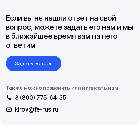
особенностями взаимодействия с
до 6 месяцев производства.
зарубежными партнерами, включая
вопросы связанные с документацией и
Если вы не нашли ответ на свой
международной логистикой.
вопрос, можете задать его нам и мы
в ближайшее время вам на него
ответим
Задать вопрос
Также можно позвонить или написать нам
8 (800) 775-64-35
kirov@fe-rus.ru