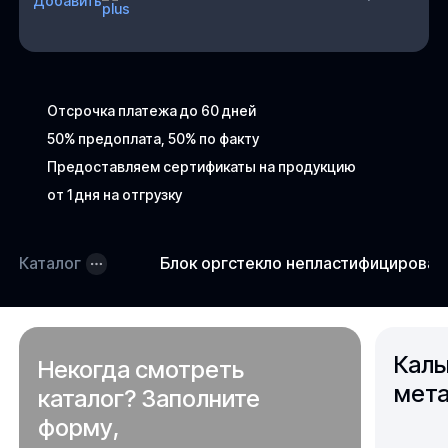
Добавить
Отсрочка платежа до 60 дней
50% предоплата, 50% по факту
Предоставляем сертификаты на продукцию
от 1 дня на отгрузку
Каталог
Блок оргстекло непластифицирова
Каль
Некогда смотреть
мета
каталог? Заполните
форму,