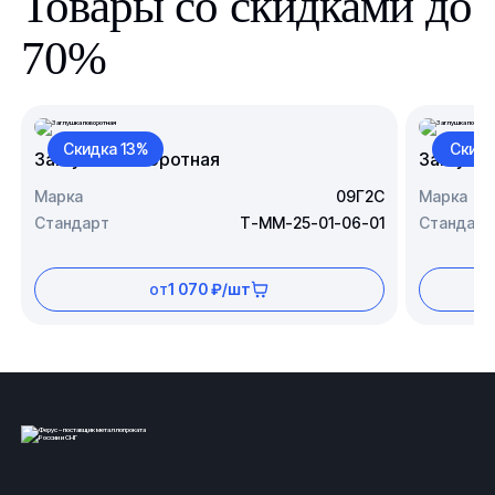
Товары со скидками до
70%
Скидка 13%
Скидк
Заглушка поворотная
Заглушк
Марка
09Г2С
Марка
Стандарт
Т-ММ-25-01-06-01
Стандарт
от
1 070 ₽/шт