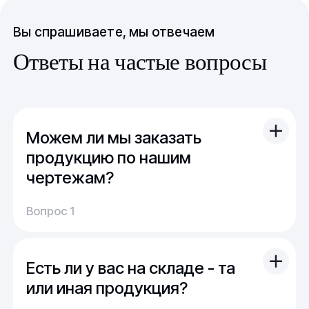
Вы спрашиваете, мы отвечаем
Ответы на частые вопросы
Можем ли мы заказать
продукцию по нашим
чертежам?
Вы можете отправить свой чертеж/проект
Вопрос 1
(в т.ч. примерный) с техническим заданием.
Обычно срок расчета стоимости и срока
производства - 1 день.
Есть ли у вас на складе - та
Мы можем изготовить для вас как мелкую
продукцию (метизы, точеные отводы,
или иная продукция?
детали), так и большие изделия