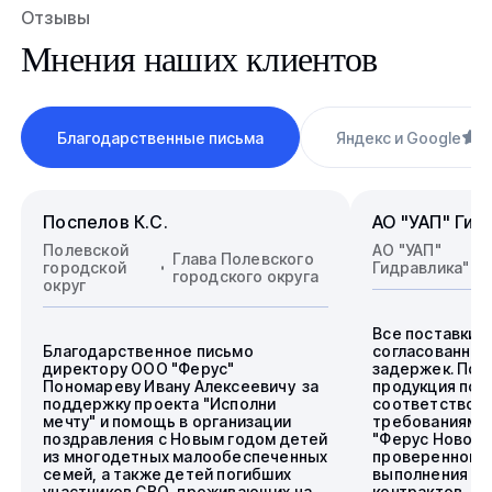
Отзывы
Мнения наших клиентов
Благодарственные письма
Яндекс и Google
4
Поспелов К.С.
АО "УАП" Гид
Полевской
АО "УАП"
Глава Полевского
городской
Гидравлика"
городского округа
округ
Все поставки 
Благодарственное письмо
согласованные
директору ООО "Ферус"
задержек. Пос
Пономареву Ивану Алексеевичу за
продукция пол
поддержку проекта "Исполни
соответствова
мечту" и помощь в организации
требованиям.
поздравления с Новым годом детей
"Ферус Новоси
из многодетных малообеспеченных
проверенного 
семей, а также детей погибших
выполнения го
участников СВО, проживающих на
контрактов.