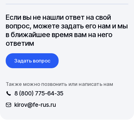
особенностями взаимодействия с
до 6 месяцев производства.
зарубежными партнерами, включая
вопросы связанные с документацией и
Если вы не нашли ответ на свой
международной логистикой.
вопрос, можете задать его нам и мы
в ближайшее время вам на него
ответим
Задать вопрос
Также можно позвонить или написать нам
8 (800) 775-64-35
kirov@fe-rus.ru