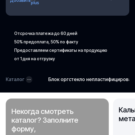
Добавить
Отсрочка платежа до 60 дней
50% предоплата, 50% по факту
Предоставляем сертификаты на продукцию
от 1 дня на отгрузку
Каталог
Блок оргстекло непластифицирова
Каль
Некогда смотреть
мета
каталог? Заполните
форму,