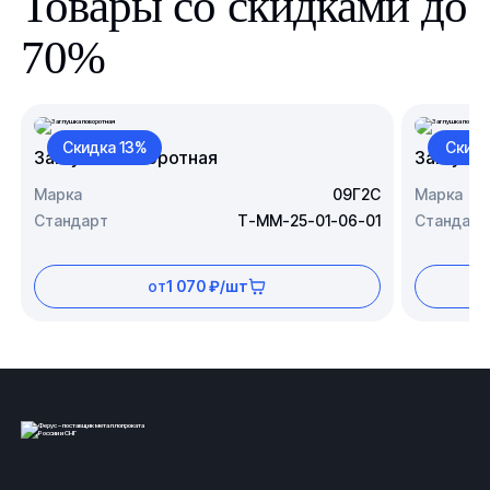
Товары со скидками до
70%
Скидка 13%
Скидк
Заглушка поворотная
Заглушк
Марка
09Г2С
Марка
Стандарт
Т-ММ-25-01-06-01
Стандарт
от
1 070 ₽/шт