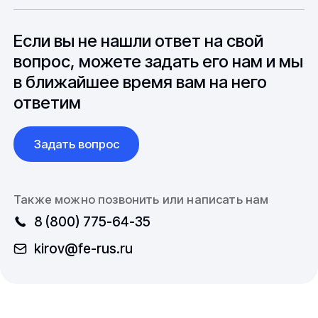
особенностями взаимодействия с
до 6 месяцев производства.
зарубежными партнерами, включая
вопросы связанные с документацией и
Если вы не нашли ответ на свой
международной логистикой.
вопрос, можете задать его нам и мы
в ближайшее время вам на него
ответим
Задать вопрос
Также можно позвонить или написать нам
8 (800) 775-64-35
kirov@fe-rus.ru