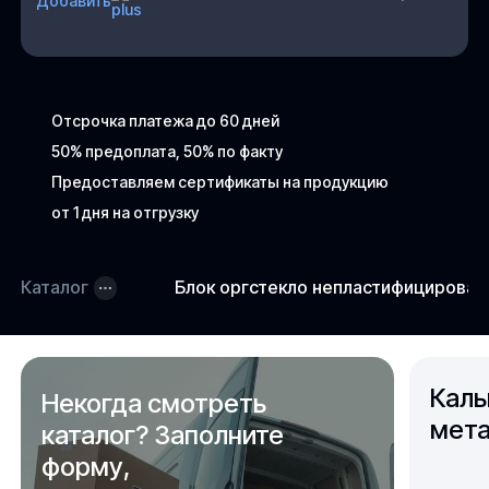
Добавить
Отсрочка платежа до 60 дней
50% предоплата, 50% по факту
Предоставляем сертификаты на продукцию
от 1 дня на отгрузку
Каталог
Блок оргстекло непластифицирова
Каль
Некогда смотреть
мета
каталог? Заполните
форму,