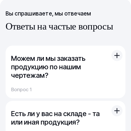
Вы спрашиваете, мы отвечаем
Ответы на частые вопросы
Можем ли мы заказать
продукцию по нашим
чертежам?
Вы можете отправить свой чертеж/проект
Вопрос 1
(в т.ч. примерный) с техническим заданием.
Обычно срок расчета стоимости и срока
производства - 1 день.
Есть ли у вас на складе - та
Мы можем изготовить для вас как мелкую
продукцию (метизы, точеные отводы,
или иная продукция?
детали), так и большие изделия