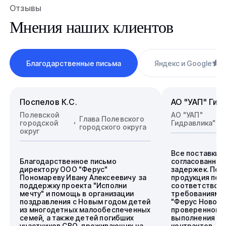
Отзывы
Мнения наших клиентов
Благодарственные письма
Яндекс и Google
4
Поспелов К.С.
АО "УАП" Гид
Полевской
АО "УАП"
Глава Полевского
городской
Гидравлика"
городского округа
округ
Все поставки 
Благодарственное письмо
согласованные
директору ООО "Ферус"
задержек. Пос
Пономареву Ивану Алексеевичу за
продукция пол
поддержку проекта "Исполни
соответствова
мечту" и помощь в организации
требованиям.
поздравления с Новым годом детей
"Ферус Новоси
из многодетных малообеспеченных
проверенного 
семей, а также детей погибших
выполнения го
участников СВО, проживающих на
контрактов.