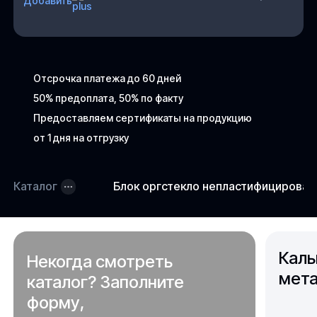
Добавить
Отсрочка платежа до 60 дней
50% предоплата, 50% по факту
Предоставляем сертификаты на продукцию
от 1 дня на отгрузку
Каталог
Блок оргстекло непластифицирова
Каль
Некогда смотреть
мета
каталог? Заполните
форму,