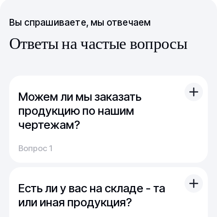
Вы спрашиваете, мы отвечаем
Ответы на частые вопросы
Можем ли мы заказать
продукцию по нашим
чертежам?
Вы можете отправить свой чертеж/проект
Вопрос 1
(в т.ч. примерный) с техническим заданием.
Обычно срок расчета стоимости и срока
производства - 1 день.
Есть ли у вас на складе - та
Мы можем изготовить для вас как мелкую
продукцию (метизы, точеные отводы,
или иная продукция?
детали), так и большие изделия