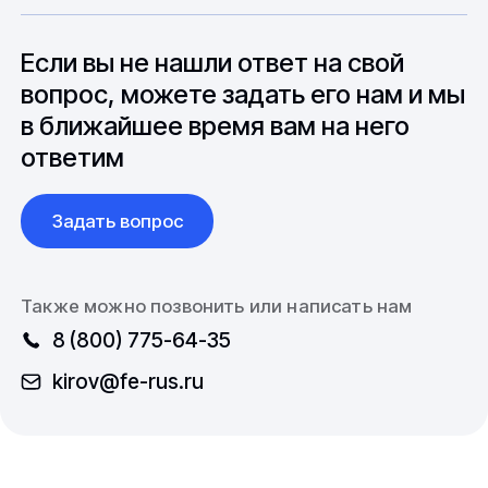
особенностями взаимодействия с
до 6 месяцев производства.
зарубежными партнерами, включая
вопросы связанные с документацией и
Если вы не нашли ответ на свой
международной логистикой.
вопрос, можете задать его нам и мы
в ближайшее время вам на него
ответим
Задать вопрос
Также можно позвонить или написать нам
8 (800) 775-64-35
kirov@fe-rus.ru