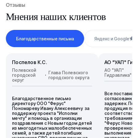
Отзывы
Мнения наших клиентов
Благодарственные письма
Яндекс и Google
4
Поспелов К.С.
АО "УАП" Гид
Полевской
АО "УАП"
Глава Полевского
городской
Гидравлика"
городского округа
округ
Все поставки 
Благодарственное письмо
согласованные
директору ООО "Ферус"
задержек. Пос
Пономареву Ивану Алексеевичу за
продукция пол
поддержку проекта "Исполни
соответствова
мечту" и помощь в организации
требованиям.
поздравления с Новым годом детей
"Ферус Новоси
из многодетных малообеспеченных
проверенного 
семей, а также детей погибших
выполнения го
участников СВО, проживающих на
контрактов.