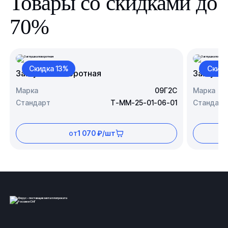
Товары со скидками до
70%
Скидка 13%
Скидк
Заглушка поворотная
Заглушк
Марка
09Г2С
Марка
Стандарт
Т-ММ-25-01-06-01
Стандарт
от
1 070 ₽/шт