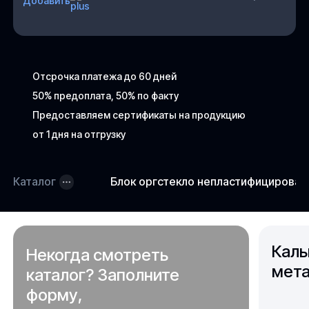
Добавить
Отсрочка платежа до 60 дней
50% предоплата, 50% по факту
Предоставляем сертификаты на продукцию
от 1 дня на отгрузку
Каталог
Блок оргстекло непластифицирова
Каль
Некогда смотреть
мета
каталог? Заполните
форму,