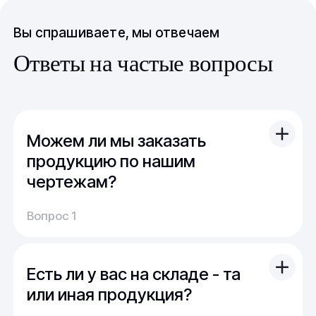
Вы спрашиваете, мы отвечаем
Ответы на частые вопросы
Можем ли мы заказать
продукцию по нашим
чертежам?
Вы можете отправить свой чертеж/проект
Вопрос 1
(в т.ч. примерный) с техническим заданием.
Обычно срок расчета стоимости и срока
производства - 1 день.
Есть ли у вас на складе - та
Мы можем изготовить для вас как мелкую
продукцию (метизы, точеные отводы,
или иная продукция?
детали), так и большие изделия