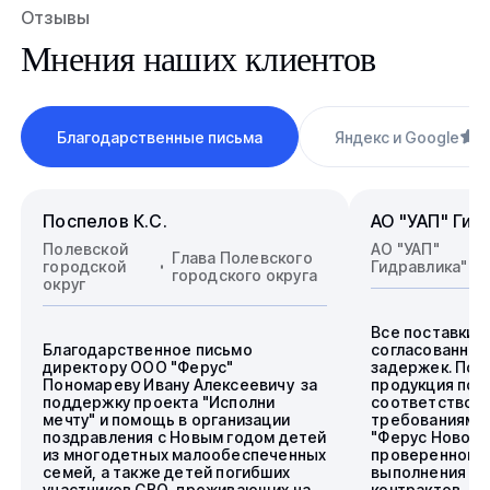
Отзывы
Мнения наших клиентов
Благодарственные письма
Яндекс и Google
4
Поспелов К.С.
АО "УАП" Гид
Полевской
АО "УАП"
Глава Полевского
городской
Гидравлика"
городского округа
округ
Все поставки 
Благодарственное письмо
согласованные
директору ООО "Ферус"
задержек. Пос
Пономареву Ивану Алексеевичу за
продукция пол
поддержку проекта "Исполни
соответствова
мечту" и помощь в организации
требованиям.
поздравления с Новым годом детей
"Ферус Новоси
из многодетных малообеспеченных
проверенного 
семей, а также детей погибших
выполнения го
участников СВО, проживающих на
контрактов.