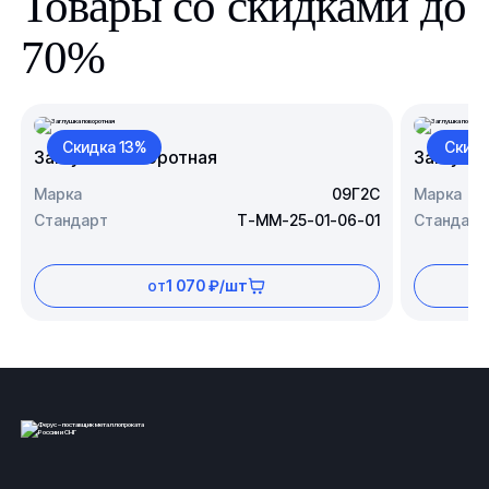
Товары со скидками до
70%
Скидка 13%
Скидк
Заглушка поворотная
Заглушк
Марка
09Г2С
Марка
Стандарт
Т-ММ-25-01-06-01
Стандарт
от
1 070 ₽/шт