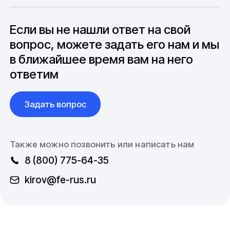
особенностями взаимодействия с
до 6 месяцев производства.
зарубежными партнерами, включая
вопросы связанные с документацией и
Если вы не нашли ответ на свой
международной логистикой.
вопрос, можете задать его нам и мы
в ближайшее время вам на него
ответим
Задать вопрос
Также можно позвонить или написать нам
8 (800) 775-64-35
kirov@fe-rus.ru