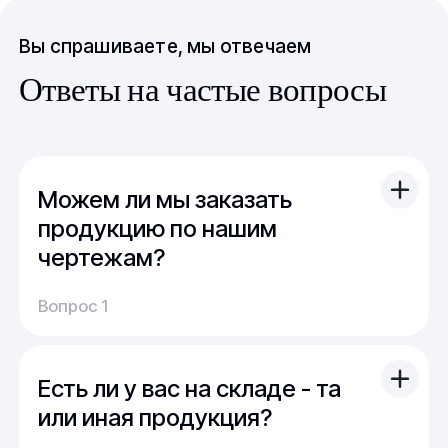
Вы спрашиваете, мы отвечаем
Ответы на частые вопросы
Можем ли мы заказать
продукцию по нашим
чертежам?
Вы можете отправить свой чертеж/проект
Вопрос 1
(в т.ч. примерный) с техническим заданием.
Обычно срок расчета стоимости и срока
производства - 1 день.
Есть ли у вас на складе - та
Мы можем изготовить для вас как мелкую
продукцию (метизы, точеные отводы,
или иная продукция?
детали), так и большие изделия