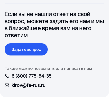
особенностями взаимодействия с
до 6 месяцев производства.
зарубежными партнерами, включая
вопросы связанные с документацией и
Если вы не нашли ответ на свой
международной логистикой.
вопрос, можете задать его нам и мы
в ближайшее время вам на него
ответим
Задать вопрос
Также можно позвонить или написать нам
8 (800) 775-64-35
kirov@fe-rus.ru