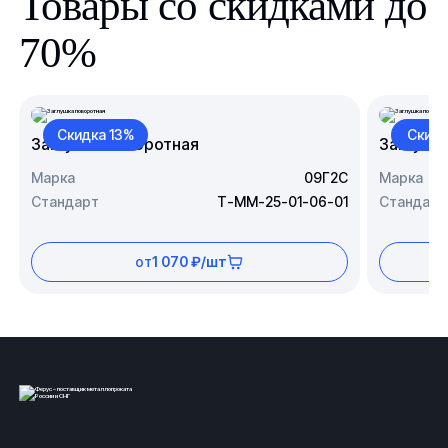
Товары со скидками до
70%
Скидка 13%
Скидк
Заглушка поворотная
Заглушк
Марка
09Г2С
Марка
Стандарт
Т-ММ-25-01-06-01
Стандарт
от
1 070 ₽/шт