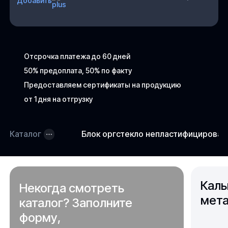
Добавить
Отсрочка платежа до 60 дней
50% предоплата, 50% по факту
Предоставляем сертификаты на продукцию
от 1 дня на отгрузку
Каталог
Блок оргстекло непластифицирова
Каль
Некогда смотреть
мета
каталог? Заполните
форму,