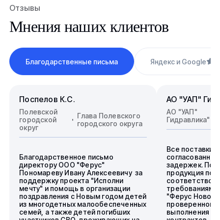
Отзывы
Мнения наших клиентов
Благодарственные письма
Яндекс и Google
4
Поспелов К.С.
АО "УАП" Гид
Полевской
АО "УАП"
Глава Полевского
городской
Гидравлика"
городского округа
округ
Все поставки 
Благодарственное письмо
согласованные
директору ООО "Ферус"
задержек. Пос
Пономареву Ивану Алексеевичу за
продукция пол
поддержку проекта "Исполни
соответствова
мечту" и помощь в организации
требованиям.
поздравления с Новым годом детей
"Ферус Новоси
из многодетных малообеспеченных
проверенного 
семей, а также детей погибших
выполнения го
участников СВО, проживающих на
контрактов.