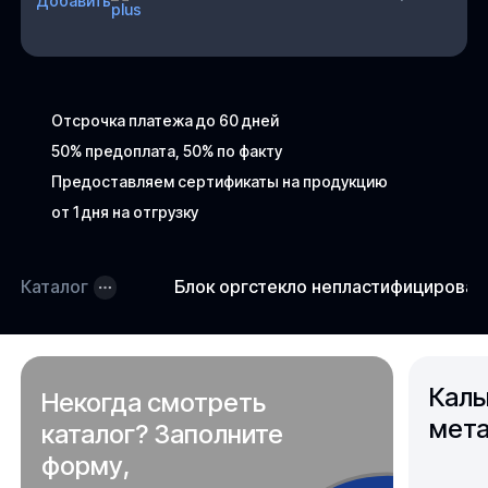
Добавить
Отсрочка платежа до 60 дней
50% предоплата, 50% по факту
Предоставляем сертификаты на продукцию
от 1 дня на отгрузку
Каталог
Блок оргстекло непластифицирова
Каль
Некогда смотреть
мета
каталог? Заполните
форму,