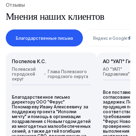
Отзывы
Мнения наших клиентов
Благодарственные письма
Яндекс и Google
4
Поспелов К.С.
АО "УАП" Гид
Полевской
АО "УАП"
Глава Полевского
городской
Гидравлика"
городского округа
округ
Все поставки 
Благодарственное письмо
согласованные
директору ООО "Ферус"
задержек. Пос
Пономареву Ивану Алексеевичу за
продукция пол
поддержку проекта "Исполни
соответствова
мечту" и помощь в организации
требованиям.
поздравления с Новым годом детей
"Ферус Новоси
из многодетных малообеспеченных
проверенного 
семей, а также детей погибших
выполнения го
участников СВО, проживающих на
контрактов.