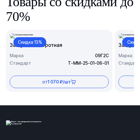
Товары со скидками до
70%
Скидка 13%
Скидк
Заглушка поворотная
Заглушк
Марка
09Г2С
Марка
Стандарт
Т-ММ-25-01-06-01
Стандарт
от
1 070 ₽/шт