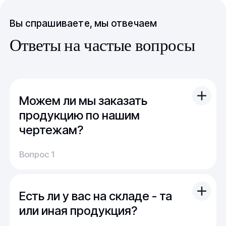
Вы спрашиваете, мы отвечаем
Ответы на частые вопросы
Можем ли мы заказать
продукцию по нашим
чертежам?
Вы можете отправить свой чертеж/проект
Вопрос 1
(в т.ч. примерный) с техническим заданием.
Обычно срок расчета стоимости и срока
производства - 1 день.
Есть ли у вас на складе - та
Мы можем изготовить для вас как мелкую
продукцию (метизы, точеные отводы,
или иная продукция?
детали), так и большие изделия