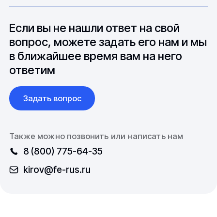
особенностями взаимодействия с
до 6 месяцев производства.
зарубежными партнерами, включая
вопросы связанные с документацией и
Если вы не нашли ответ на свой
международной логистикой.
вопрос, можете задать его нам и мы
в ближайшее время вам на него
ответим
Задать вопрос
Также можно позвонить или написать нам
8 (800) 775-64-35
kirov@fe-rus.ru