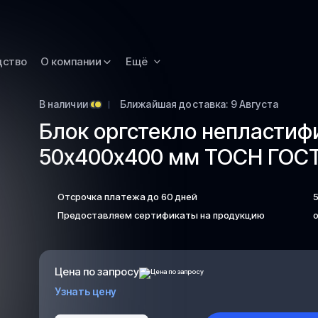
Омск
Орск
дство
О компании
Ещё
Петропавловск
Камчатский
Рязань
В наличии
Ближайшая доставка: 9 Августа
Блок оргстекло непласти
Самара
50х400х400 мм ТОСН ГОСТ
Саратов
Сургут
Отсрочка платежа до 60 дней
Тольятти
Предоставляем сертификаты на продукцию
о
Тула
Улан-Удэ
Уфа
Цена по запросу
Ханты-Мансийс
Узнать цену
Чита