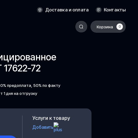
Оренбург
Доставка и оплата
Контакты
Пермь
Корзина
0
-
Ростов-на-Дону
Салехард
фицированное
Санкт-Петербург
 17622-72
Ставрополь
Сыктывкар
50% предоплата, 50% по факту
Томск
т 1 дня на отгрузку
Тюмень
Уссурийск
Хабаровск
Услуги к товару
к
Челябинск
Добавить
Южно-Сахалинск