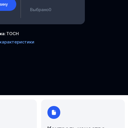
зину
Ярославль
Выбрано
0
ка
:
ТОСН
 характеристики