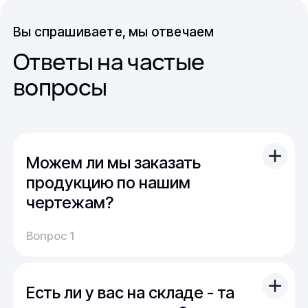
Вы спрашиваете, мы отвечаем
Ответы на частые
вопросы
Можем ли мы заказать
продукцию по нашим
чертежам?
Вы можете отправить свой чертеж/проект
Вопрос 1
(в т.ч. примерный) с техническим заданием.
Обычно срок расчета стоимости и срока
производства - 1 день.
Есть ли у вас на складе - та
Мы можем изготовить для вас как мелкую