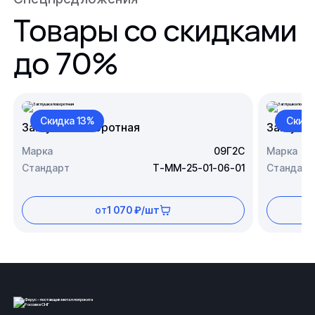
Товары со скидками
до 70%
Скидка 13%
Скидк
Заглушка поворотная
Заглушк
Марка
09Г2С
Марка
Стандарт
Т-ММ-25-01-06-01
Стандарт
от
1 070 ₽/шт