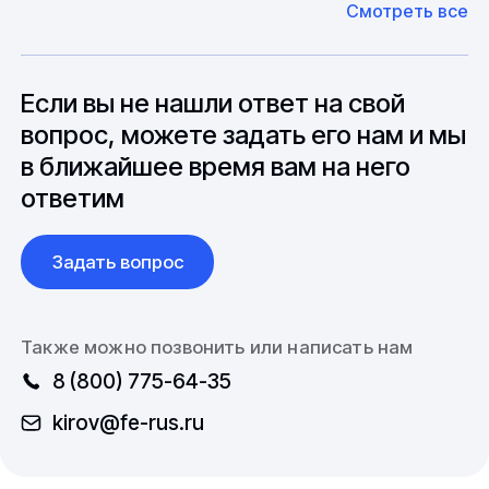
Смотреть все
может быть сокращен до 1 недели.
оборудование. Мы знакомы с
Особо "cложные" товары могут требовать
особенностями взаимодействия с
до 6 месяцев производства.
зарубежными партнерами, включая
вопросы связанные с документацией и
Если вы не нашли ответ на свой
международной логистикой.
вопрос, можете задать его нам и мы
в ближайшее время вам на него
ответим
Задать вопрос
Также можно позвонить или написать нам
8 (800) 775-64-35
kirov@fe-rus.ru