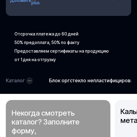
Добавить
Отсрочка платежа до 60 дней
50% предоплата, 50% по факту
Предоставляем сертификаты на продукцию
от 1 дня на отгрузку
Каталог
Блок оргстекло непластифицирова
Каль
Некогда смотреть
мета
каталог? Заполните
форму,