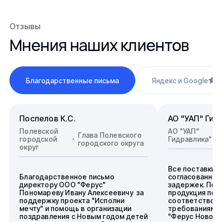
Отзывы
Мнения наших клиентов
Благодарственные письма
Яндекс и Google
4
Поспелов К.С.
АО "УАП" Гид
Полевской
АО "УАП"
Глава Полевского
городской
Гидравлика"
городского округа
округ
Все поставки 
Благодарственное письмо
согласованные
директору ООО "Ферус"
задержек. Пос
Пономареву Ивану Алексеевичу за
продукция пол
поддержку проекта "Исполни
соответствова
мечту" и помощь в организации
требованиям.
поздравления с Новым годом детей
"Ферус Новоси