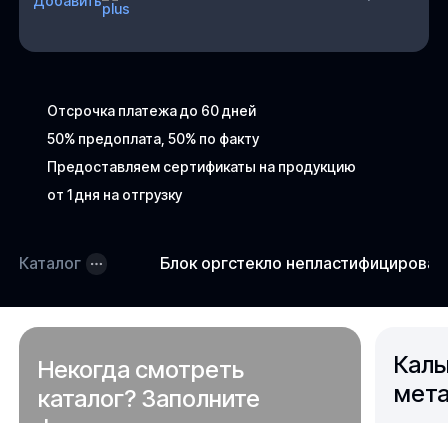
Добавить
Отсрочка платежа до 60 дней
50% предоплата, 50% по факту
Предоставляем сертификаты на продукцию
от 1 дня на отгрузку
Каталог
Блок оргстекло непластифицирова
Каль
Некогда смотреть
мета
каталог? Заполните
форму,