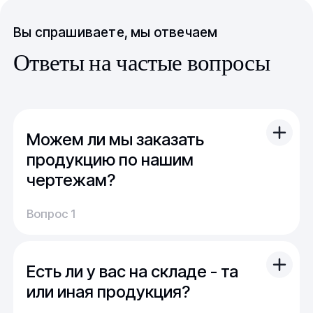
Вы спрашиваете, мы отвечаем
Ответы на частые вопросы
Можем ли мы заказать
продукцию по нашим
чертежам?
Вы можете отправить свой чертеж/проект
Вопрос 1
(в т.ч. примерный) с техническим заданием.
Обычно срок расчета стоимости и срока
производства - 1 день.
Есть ли у вас на складе - та
Мы можем изготовить для вас как мелкую
продукцию (метизы, точеные отводы,
или иная продукция?
детали), так и большие изделия