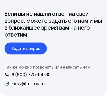
особенностями взаимодействия с
до 6 месяцев производства.
зарубежными партнерами, включая
вопросы связанные с документацией и
Если вы не нашли ответ на свой
международной логистикой.
вопрос, можете задать его нам и мы
в ближайшее время вам на него
ответим
Задать вопрос
Также можно позвонить или написать нам
8 (800) 775-64-35
kirov@fe-rus.ru