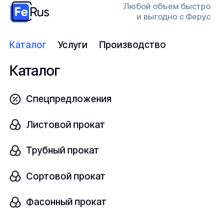
мы перезвоним вам через
Любой объем быстро
Откры
15 минут
и выгодно с Ферус
Каталог
Услуги
Производство
Конт
Каталог
прод
Спецпредложения
Заполнить форму
Перей
Листовой прокат
Трубный прокат
Сортовой прокат
Компания
Ферус
– динамично развивающиеся
предприятие, осуществляющее деятельность на
Фасонный прокат
рынке металлопрокатной продукции, оборудования,