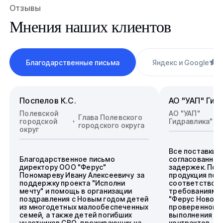
Отзывы
Мнения наших клиентов
Благодарственные письма
Яндекс и Google
4
Поспелов К.С.
АО "УАП" Гид
Полевской
АО "УАП"
Глава Полевского
городской
Гидравлика"
городского округа
округ
Все поставки 
Благодарственное письмо
согласованные
директору ООО "Ферус"
задержек. Пос
Пономареву Ивану Алексеевичу за
продукция пол
поддержку проекта "Исполни
соответствова
мечту" и помощь в организации
требованиям.
поздравления с Новым годом детей
"Ферус Новоси
из многодетных малообеспеченных
проверенного 
семей, а также детей погибших
выполнения го
участников СВО, проживающих на
контрактов.