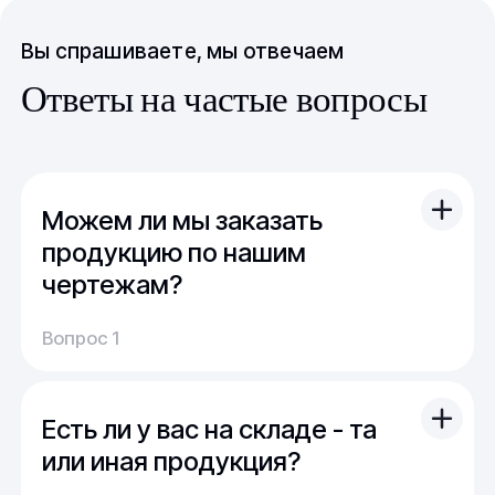
Вы спрашиваете, мы отвечаем
Ответы на частые вопросы
Можем ли мы заказать
продукцию по нашим
чертежам?
Вы можете отправить свой чертеж/проект
Вопрос 1
(в т.ч. примерный) с техническим заданием.
Обычно срок расчета стоимости и срока
производства - 1 день.
Есть ли у вас на складе - та
Мы можем изготовить для вас как мелкую
продукцию (метизы, точеные отводы,
или иная продукция?
детали), так и большие изделия