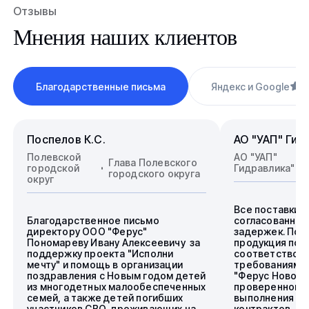
Отзывы
Мнения наших клиентов
Благодарственные письма
Яндекс и Google
4
Поспелов К.С.
АО "УАП" Гид
Полевской
АО "УАП"
Глава Полевского
городской
Гидравлика"
городского округа
округ
Все поставки 
Благодарственное письмо
согласованные
директору ООО "Ферус"
задержек. Пос
Пономареву Ивану Алексеевичу за
продукция пол
поддержку проекта "Исполни
соответствова
мечту" и помощь в организации
требованиям.
поздравления с Новым годом детей
"Ферус Новоси
из многодетных малообеспеченных
проверенного 
семей, а также детей погибших
выполнения го
участников СВО, проживающих на
контрактов.