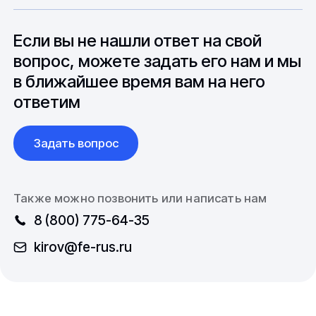
особенностями взаимодействия с
до 6 месяцев производства.
зарубежными партнерами, включая
вопросы связанные с документацией и
Если вы не нашли ответ на свой
международной логистикой.
вопрос, можете задать его нам и мы
в ближайшее время вам на него
ответим
Задать вопрос
Также можно позвонить или написать нам
8 (800) 775-64-35
kirov@fe-rus.ru