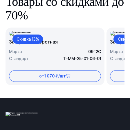
Товары со скидками до
70%
Скидка 13%
Скидк
Заглушка поворотная
Заглушк
Марка
09Г2С
Марка
Стандарт
Т-ММ-25-01-06-01
Стандарт
от
1 070 ₽/шт