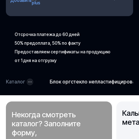
Добавить
Отсрочка платежа до 60 дней
50% предоплата, 50% по факту
Предоставляем сертификаты на продукцию
от 1 дня на отгрузку
Каталог
Блок оргстекло непластифицирова
Каль
Некогда смотреть
мета
каталог? Заполните
форму,