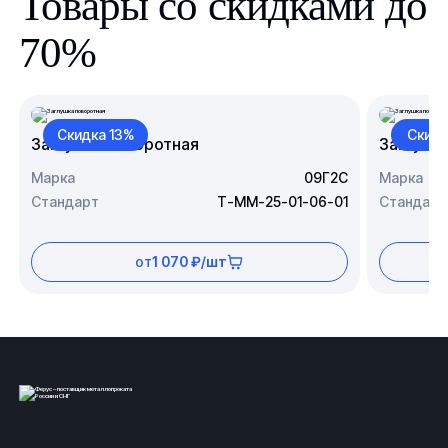
Товары со скидками до
70%
Скидка 13%
Скидк
Заглушка поворотная
Заглушк
Марка
09Г2С
Марка
Стандарт
Т-ММ-25-01-06-01
Стандарт
от
1 070 ₽/шт