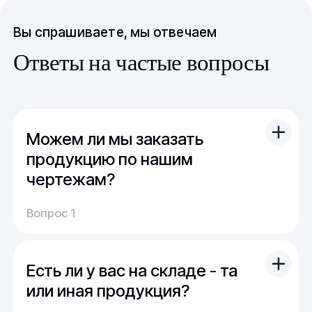
Вы спрашиваете, мы отвечаем
Ответы на частые вопросы
Можем ли мы заказать
продукцию по нашим
чертежам?
Вы можете отправить свой чертеж/проект
Вопрос 1
(в т.ч. примерный) с техническим заданием.
Обычно срок расчета стоимости и срока
производства - 1 день.
Есть ли у вас на складе - та
Мы можем изготовить для вас как мелкую
продукцию (метизы, точеные отводы,
или иная продукция?
детали), так и большие изделия