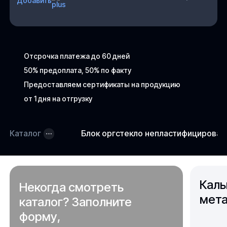
Добавить
Отсрочка платежа до 60 дней
50% предоплата, 50% по факту
Предоставляем сертификаты на продукцию
от 1 дня на отгрузку
Каталог
Блок оргстекло непластифицирова
Каль
Некогда смотреть
мета
каталог? Заполните
форму,