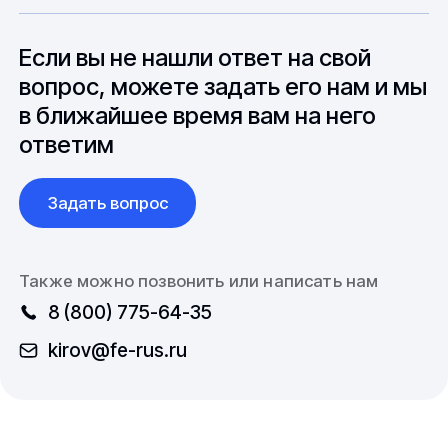
особенностями взаимодействия с
до 6 месяцев производства.
зарубежными партнерами, включая
вопросы связанные с документацией и
Если вы не нашли ответ на свой
международной логистикой.
вопрос, можете задать его нам и мы
в ближайшее время вам на него
ответим
Задать вопрос
Также можно позвонить или написать нам
8 (800) 775-64-35
kirov@fe-rus.ru