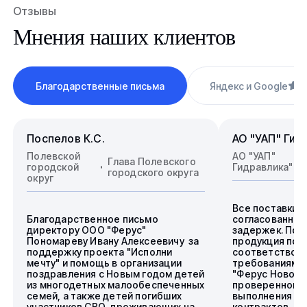
Отзывы
Мнения наших клиентов
Благодарственные письма
Яндекс и Google
4
Поспелов К.С.
АО "УАП" Гид
Полевской
АО "УАП"
Глава Полевского
городской
Гидравлика"
городского округа
округ
Все поставки 
Благодарственное письмо
согласованные
директору ООО "Ферус"
задержек. Пос
Пономареву Ивану Алексеевичу за
продукция пол
поддержку проекта "Исполни
соответствова
мечту" и помощь в организации
требованиям.
поздравления с Новым годом детей
"Ферус Новоси
из многодетных малообеспеченных
проверенного 
семей, а также детей погибших
выполнения го
участников СВО, проживающих на
контрактов.