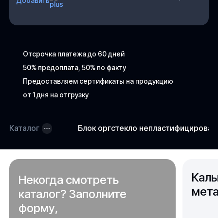
Добавить
Отсрочка платежа до 60 дней
50% предоплата, 50% по факту
Предоставляем сертификаты на продукцию
от 1 дня на отгрузку
Каталог
Блок оргстекло непластифицирова
Каль
Некогда смотреть
мета
каталог? Заполните
форму,