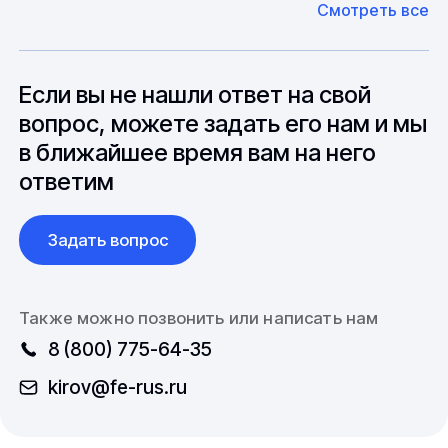
Смотреть все
может быть сокращен до 1 недели.
оборудование. Мы знакомы с
Особо "cложные" товары могут требовать
особенностями взаимодействия с
до 6 месяцев производства.
зарубежными партнерами, включая
вопросы связанные с документацией и
Если вы не нашли ответ на свой
международной логистикой.
вопрос, можете задать его нам и мы
в ближайшее время вам на него
ответим
Задать вопрос
Также можно позвонить или написать нам
8 (800) 775-64-35
kirov@fe-rus.ru