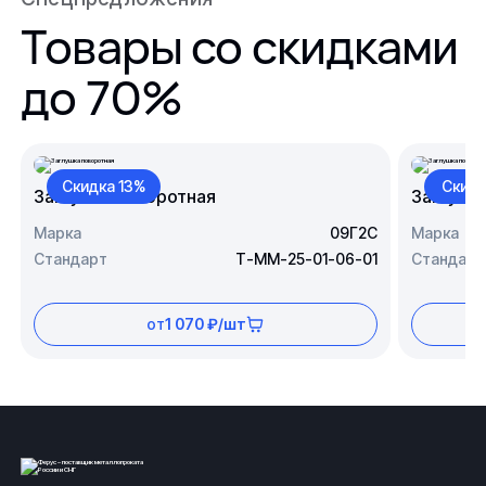
Товары со скидками
до 70%
Скидка 13%
Скидк
Заглушка поворотная
Заглушк
Марка
09Г2С
Марка
Стандарт
Т-ММ-25-01-06-01
Стандарт
от
1 070 ₽/шт