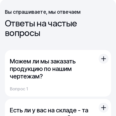
Вы спрашиваете, мы отвечаем
Ответы на частые
вопросы
Можем ли мы заказать
продукцию по нашим
чертежам?
Вы можете отправить свой чертеж/проект
Вопрос 1
(в т.ч. примерный) с техническим заданием.
Обычно срок расчета стоимости и срока
производства - 1 день.
Есть ли у вас на складе - та
Мы можем изготовить для вас как мелкую