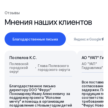
Отзывы
Мнения наших клиентов
Благодарственные письма
Яндекс и Google
4
Поспелов К.С.
АО "УАП" Гид
Полевской
АО "УАП"
Глава Полевского
городской
Гидравлика"
городского округа
округ
Все поставки 
Благодарственное письмо
согласованные
директору ООО "Ферус"
задержек. Пос
Пономареву Ивану Алексеевичу за
продукция пол
поддержку проекта "Исполни
соответствова
мечту" и помощь в организации
требованиям.
поздравления с Новым годом детей
"Ферус Новоси