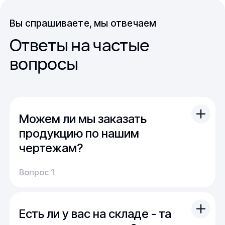
Вы спрашиваете, мы отвечаем
Ответы на частые
вопросы
Можем ли мы заказать
продукцию по нашим
чертежам?
Вы можете отправить свой чертеж/проект
Вопрос 1
(в т.ч. примерный) с техническим заданием.
Обычно срок расчета стоимости и срока
производства - 1 день.
Есть ли у вас на складе - та
Мы можем изготовить для вас как мелкую