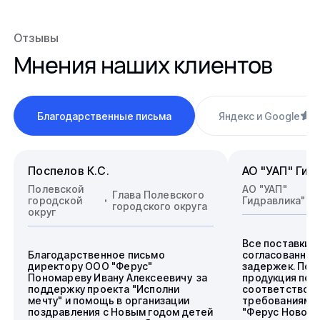
Отзывы
Мнения наших клиентов
Благодарственные письма
Яндекс и Google
4
Поспелов К.С.
АО "УАП" Гид
Полевской
АО "УАП"
Глава Полевского
городской
Гидравлика"
городского округа
округ
Все поставки 
Благодарственное письмо
согласованные
директору ООО "Ферус"
задержек. Пос
Пономареву Ивану Алексеевичу за
продукция пол
поддержку проекта "Исполни
соответствова
мечту" и помощь в организации
требованиям.
поздравления с Новым годом детей
"Ферус Новоси