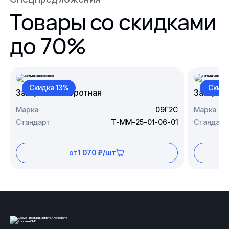
Товары со скидками
до 70%
Скидка 13%
Скидк
Заглушка поворотная
Заглушк
Марка
09Г2С
Марка
Стандарт
Т-ММ-25-01-06-01
Стандарт
от
1 070 ₽/шт