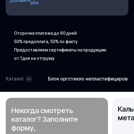
Добавить
Отсрочка платежа до 60 дней
50% предоплата, 50% по факту
Предоставляем сертификаты на продукцию
от 1 дня на отгрузку
Каталог
Блок оргстекло непластифицирова
Каль
Некогда смотреть
мета
каталог? Заполните
форму,