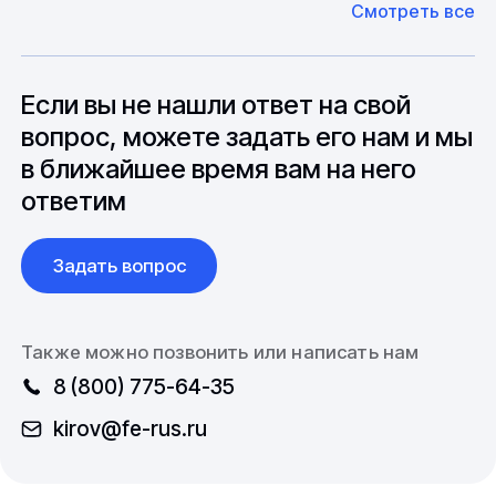
Смотреть все
может быть сокращен до 1 недели.
оборудование. Мы знакомы с
Особо "cложные" товары могут требовать
особенностями взаимодействия с
до 6 месяцев производства.
зарубежными партнерами, включая
вопросы связанные с документацией и
Если вы не нашли ответ на свой
международной логистикой.
вопрос, можете задать его нам и мы
в ближайшее время вам на него
ответим
Задать вопрос
Также можно позвонить или написать нам
8 (800) 775-64-35
kirov@fe-rus.ru