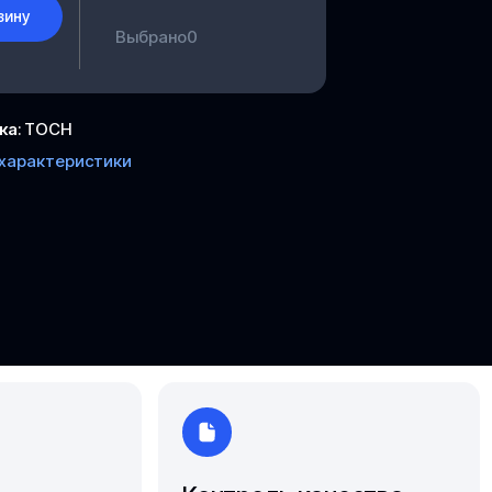
зину
Ярославль
Выбрано
0
ка
:
ТОСН
 характеристики