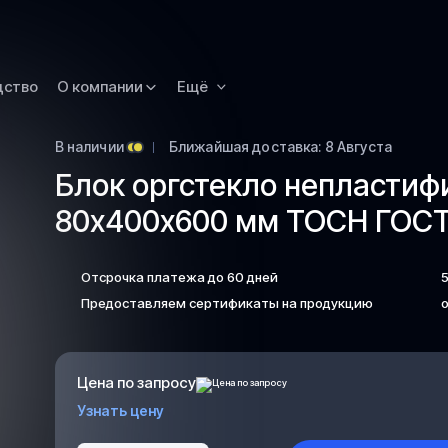
Омск
Орск
дство
О компании
Ещё
Петропавловск
Камчатский
Рязань
В наличии
Ближайшая доставка: 8 Августа
Блок оргстекло непласти
Самара
80х400х600 мм ТОСН ГОСТ 
Саратов
Сургут
Отсрочка платежа до 60 дней
Тольятти
Предоставляем сертификаты на продукцию
о
Тула
Улан-Удэ
Уфа
Цена по запросу
Ханты-Мансийс
Узнать цену
Чита