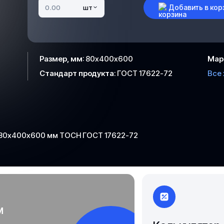
Добавить в кор
шт
Якутск
Размер, мм
:
80х400х600
Мар
Стандарт продукта
:
ГОСТ 17622-72
Все
 80х400х600 мм ТОСН ГОСТ 17622-72
м