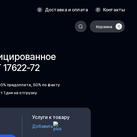
Оренбург
Доставка и оплата
Контакты
Пермь
Корзина
0
-
Ростов-на-Дону
Салехард
фицированное
Санкт-Петербург
17622-72
Ставрополь
Сыктывкар
50% предоплата, 50% по факту
Томск
т 1 дня на отгрузку
Тюмень
Уссурийск
Хабаровск
Услуги к товару
к
Челябинск
Добавить
Южно-Сахалинск