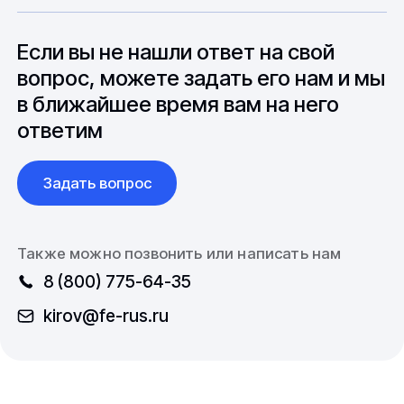
особенностями взаимодействия с
до 6 месяцев производства.
зарубежными партнерами, включая
вопросы связанные с документацией и
Если вы не нашли ответ на свой
международной логистикой.
вопрос, можете задать его нам и мы
в ближайшее время вам на него
ответим
Задать вопрос
Также можно позвонить или написать нам
8 (800) 775-64-35
kirov@fe-rus.ru