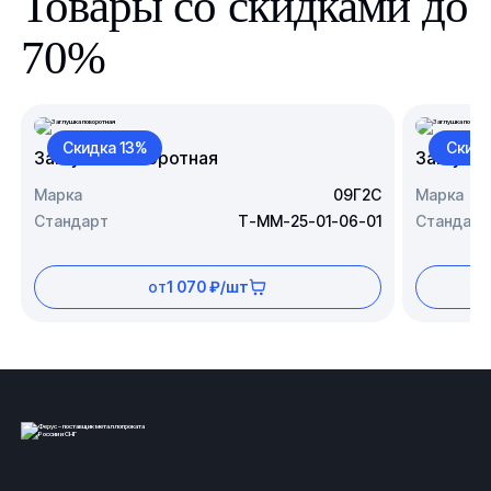
Товары со скидками до
70%
Скидка 13%
Скидк
Заглушка поворотная
Заглушк
Марка
09Г2С
Марка
Стандарт
Т-ММ-25-01-06-01
Стандарт
от
1 070 ₽/шт