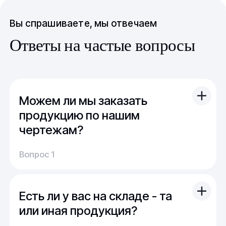
Вы спрашиваете, мы отвечаем
Ответы на частые вопросы
Можем ли мы заказать
продукцию по нашим
чертежам?
Вы можете отправить свой чертеж/проект
Вопрос 1
(в т.ч. примерный) с техническим заданием.
Обычно срок расчета стоимости и срока
производства - 1 день.
Есть ли у вас на складе - та
Мы можем изготовить для вас как мелкую
продукцию (метизы, точеные отводы,
или иная продукция?
детали), так и большие изделия