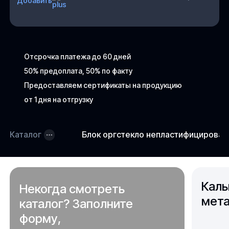
Добавить
Отсрочка платежа до 60 дней
50% предоплата, 50% по факту
Предоставляем сертификаты на продукцию
от 1 дня на отгрузку
Каталог
Блок оргстекло непластифицирова
Каль
Некогда смотреть
мета
каталог? Заполните
форму,