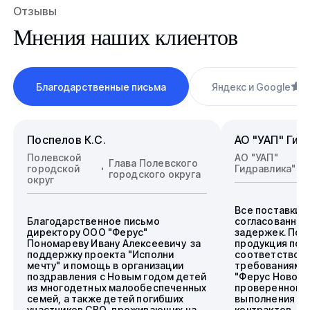
Отзывы
Мнения наших клиентов
Благодарственные письма
Яндекс и Google
4
Поспелов К.С.
АО "УАП" Гид
Полевской
АО "УАП"
Глава Полевского
городской
Гидравлика"
городского округа
округ
Все поставки 
Благодарственное письмо
согласованные
директору ООО "Ферус"
задержек. Пос
Пономареву Ивану Алексеевичу за
продукция пол
поддержку проекта "Исполни
соответствова
мечту" и помощь в организации
требованиям.
поздравления с Новым годом детей
"Ферус Новоси
из многодетных малообеспеченных
проверенного 
семей, а также детей погибших
выполнения го
участников СВО, проживающих на
контрактов.