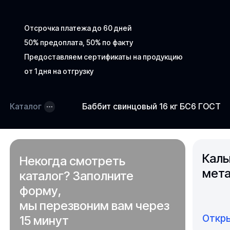
Отсрочка платежа до 60 дней
50% предоплата, 50% по факту
Предоставляем сертификаты на продукцию
от 1 дня на отгрузку
Каталог
Баббит свинцовый 16 кг БС6 ГОСТ 1
Каль
Некогда смотреть
мета
каталог? Заполните
форму,
мы перезвоним вам через
Откры
15 минут