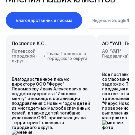
Благодарственные письма
Яндекс и Google
4
Поспелов К.С.
АО "УАП" Гид
Полевской
АО "УАП"
Глава Полевского
городской
Гидравлика"
городского округа
округ
Все поставки 
Благодарственное письмо
согласованные
директору ООО "Ферус"
задержек. Пос
Пономареву Ивану Алексеевичу за
продукция пол
поддержку проекта "Исполни
соответствова
мечту" и помощь в организации
требованиям.
поздравления с Новым годом детей
"Ферус Новоси
из многодетных малообеспеченных
проверенного 
семей, а также детей погибших
выполнения го
участников СВО, проживающих на
контрактов.
территории Полевского
городского округа.