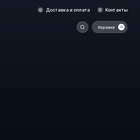
Оренбург
Доставка и оплата
Контакты
Пермь
Корзина
0
-
Ростов-на-Дону
Салехард
Санкт-Петербург
Ставрополь
Сыктывкар
Томск
Тюмень
Уссурийск
Хабаровск
к
Челябинск
Южно-Сахалинск