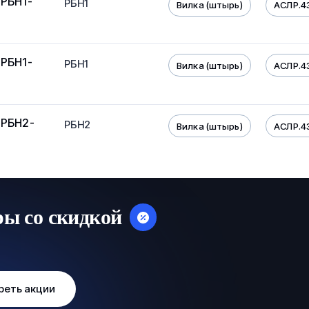
 РБН1-
РБН1
Вилка (штырь)
АСЛР.4
 РБН1-
РБН1
Вилка (штырь)
АСЛР.4
 РБН2-
РБН2
Вилка (штырь)
АСЛР.4
ры со скидкой
реть акции