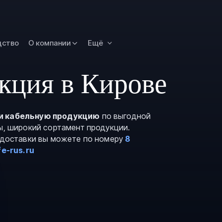
Омск
Орск
дство
О компании
Ещё
Петропавловск
Камчатский
Рязань
кция в Кирове
Самара
Саратов
и кабельную продукцию
по выгодной
Сургут
ы, широкий сортамент продукции.
Тольятти
и доставки вы можете по номеру
8
e-rus.ru
Тула
Улан-Удэ
Уфа
Ханты-Мансийс
Чита