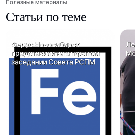
Полезные материалы
Статьи по теме
Ферус Новосибирск
Ле
представили на открытом
Мо
заседании Совета РСПМ