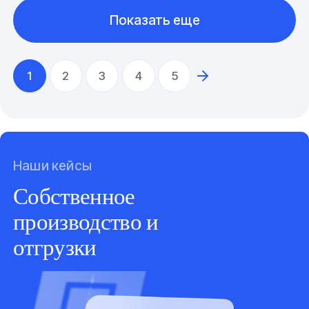
Показать еще
1
2
3
4
5
Наши кейсы
Собственное
производство и
отгрузки