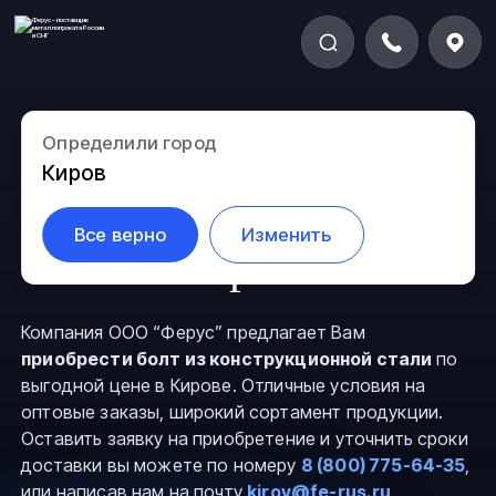
Определили город
Болты из
Киров
конструкционной
Все верно
Изменить
стали в Кирове
Компания ООО “Ферус” предлагает Вам
приобрести болт из конструкционной стали
по
выгодной цене в Кирове. Отличные условия на
оптовые заказы, широкий сортамент продукции.
Оставить заявку на приобретение и уточнить сроки
доставки вы можете по номеру
8 (800) 775-64-35
,
или написав нам на почту
kirov@fe-rus.ru