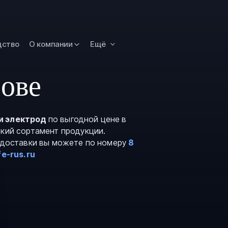
Омск
Орск
дство
О компании
Ещё
Петропавловск
Камчатский
Рязань
ове
Самара
Саратов
и электрод
по выгодной цене в
Сургут
окий сортамент продукции.
Тольятти
и доставки вы можете по номеру
8
e-rus.ru
Тула
Улан-Удэ
Уфа
Ханты-Мансийс
Чита