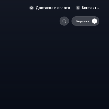
Оренбург
Доставка и оплата
Контакты
Пермь
Корзина
0
-
Ростов-на-Дону
Салехард
Санкт-Петербург
Ставрополь
Сыктывкар
Томск
Тюмень
Уссурийск
Хабаровск
к
Челябинск
Южно-Сахалинск