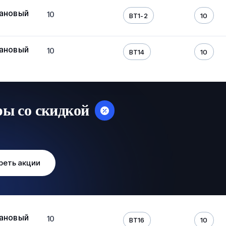
тановый
10
ВТ1-2
10
тановый
10
ВТ14
10
ры со скидкой
реть акции
тановый
10
ВТ16
10