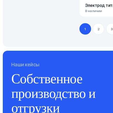
Электрод ти
В наличии
1
2
3
Наши кейсы
Собственное
производство и
отгрузки