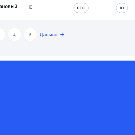
тановый
10
ВТ8
10
Дальше
4
5