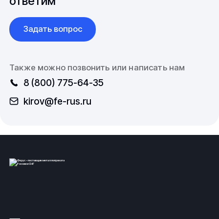
ответим
Высокие показатели качества продукции компании
обуславливаются точным соблюдением технических
Задать вопрос
стандартов и ГОСТов. Подходим к работе
комплексно и поддерживаем каждое звено: от
производства и оформления заказа, до его доставки
клиенту.
Также можно позвонить или написать нам
8 (800) 775-64-35
По вопросам покупки, а также цены на
фольгу
латунню звоните по номеру телефона
8 (800) 775-
kirov@fe-rus.ru
64-35
или пишите по электронной почте
kirov@fe-
rus.ru
. Менеджеры уточнят интересующую Вас
информацию касательно изделия.