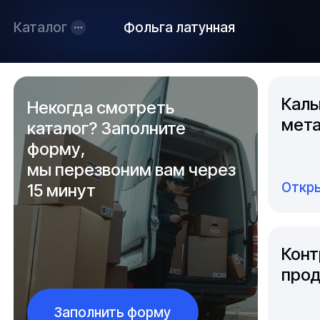
Каталог
Фольга латунная
Каль
Некогда смотреть
мета
каталог? Заполните
форму,
мы перезвоним вам через
Откры
15 минут
Конт
прод
Заполнить форму