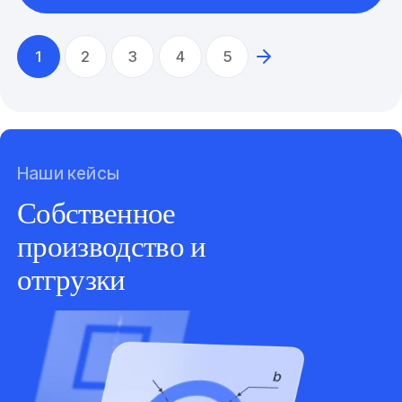
1
2
3
4
5
Наши кейсы
Собственное
производство и
отгрузки