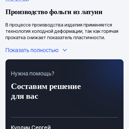
Производство фольги из латуни
В процессе производства изделия применяется
технология холодной деформации, так как горячая
прокатка снижает показатель пластичности.
Показать полностью
В качестве сырья используется простой сплав из
меди с цинком или сложный с добавлением других
металлов. Двойной состав обозначается Л с
цифровым значением количества меди, доля цинка
Нужна помощь?
высчитывается самостоятельно. Для изготовления
фольги в большинстве случаев применяют марки
Составим решение
Л90
,
Л68
,
Л59
,
Л63
, производство регулируется
ГОСТ 2208
.
для вас
Классификация и маркировка
Латунная фольга
подразделяется:
Курдин Сергей