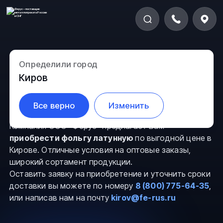
Определили город
Фольга латунная в
Киров
Кирове
Все верно
Изменить
Компания ООО “Ферус” предлагает Вам
приобрести фольгу латунную
по выгодной цене в
Кирове. Отличные условия на оптовые заказы,
широкий сортамент продукции.
Оставить заявку на приобретение и уточнить сроки
доставки вы можете по номеру
8 (800) 775-64-35
,
или написав нам на почту
kirov@fe-rus.ru