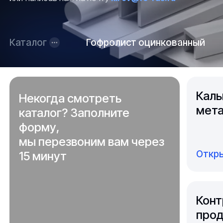
Каталог
Гофролист оцинкованный
Каль
Некогда смотреть
мета
каталог? Заполните
форму,
мы перезвоним вам через
Откры
15 минут
Конт
прод