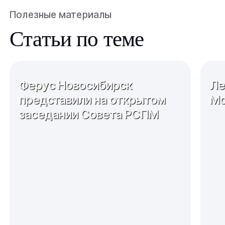
Полезные материалы
Статьи по теме
Ферус Новосибирск
Ле
представили на открытом
Мо
заседании Совета РСПМ