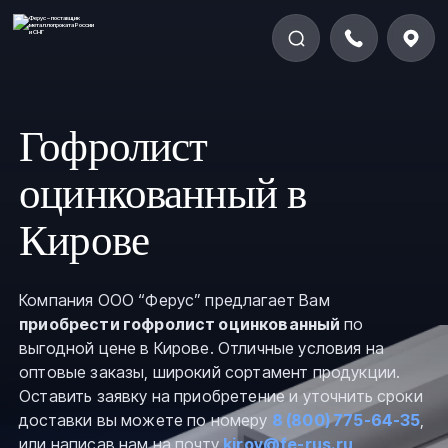
Гофролист
оцинкованный в
Кирове
Компания ООО “Ферус” предлагает Вам
приобрести гофролист оцинкованный
по
выгодной цене в Кирове. Отличные условия на
оптовые заказы, широкий сортамент продукции.
Оставить заявку на приобретение и уточнить сроки
доставки вы можете по номеру
8 (800) 775-64-35
,
или написав нам на почту
kirov@fe-rus.ru