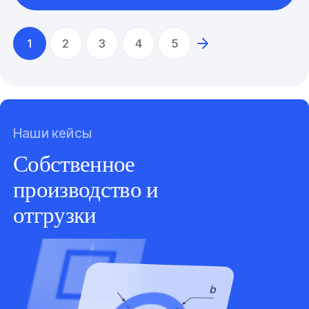
1
2
3
4
5
Наши кейсы
Собственное
производство и
отгрузки