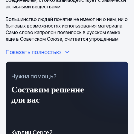
соединением, стойко взаимодействует с химически
активными веществами.
Большинство людей понятия не имеют ни о нем, ни о
бытовых возможностях использования материала.
Само слово капролон появилось в русском языке
еще в Советском Союзе, считается упрощенным
названием поликапромида. Производится из
Показать полностью
кристаллического капролактама, путем анионной
полимеризации сырья. Является эффективным
конструкционным полимером. Обычно окрашен в
белый или кремовый цвет. Материал не токсичен, не
Нужна помощь?
представляет опасности для людей, не имеет
запаха.
Составим решение
для вас
(Капролон ПА-6 25х1000х1000 мм ТУ 2224-001-
78534599-2006)
Особенности листового капролона
Курдин Сергей