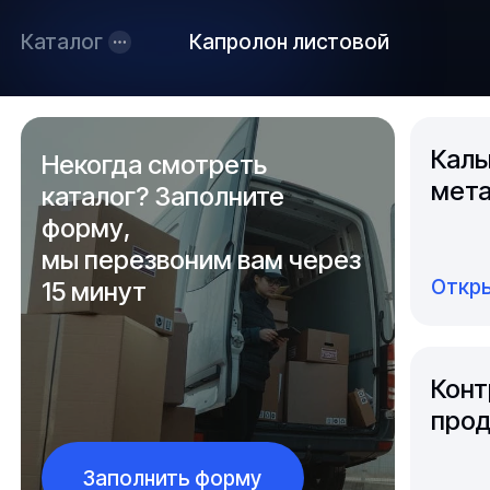
Каталог
Капролон листовой
Каль
Некогда смотреть
мета
каталог? Заполните
форму,
мы перезвоним вам через
Откры
15 минут
Конт
прод
Заполнить форму