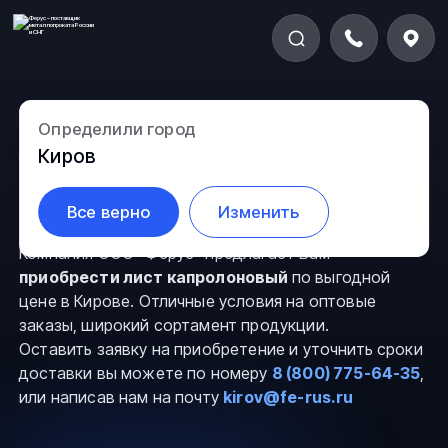
Определили город
Лист капролоновый в
Киров
Кирове
Все верно
Изменить
Компания ООО “Ферус” предлагает Вам
приобрести лист капролоновый
по выгодной
цене в Кирове. Отличные условия на оптовые
заказы, широкий сортамент продукции.
Оставить заявку на приобретение и уточнить сроки
доставки вы можете по номеру
8 (800) 775-64-35
,
или написав нам на почту
kirov@fe-rus.ru