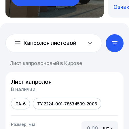
Озна
Капролон листовой
Лист капролоновый в Кирове
Лист капролон
В наличии
ПА-6
ТУ 2224-001-78534599-2006
Размер, мм
шт