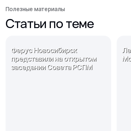
Полезные материалы
Статьи по теме
Ферус Новосибирск
Ле
представили на открытом
Мо
заседании Совета РСПМ