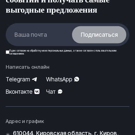
выгодные предложения
Ваша почта
Подписаться
Я даю
согласие
на обработку моих
персональных данных
, а также согласен с
пользовательским
соглашением
.
Написать онлайн
Telegram
WhatsApp
Вконтакте
Чат
Адрес и график
610044, Кировская область, г. Киров, ​