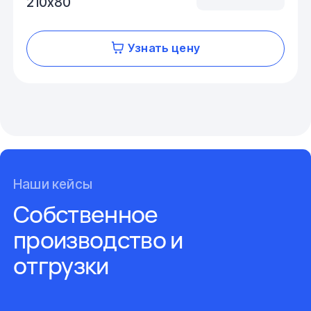
210х80
Узнать цену
Наши кейсы
Собственное
производство и
отгрузки