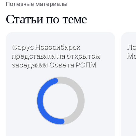
Полезные материалы
Статьи по теме
Ферус Новосибирск
Ле
представили на открытом
Мо
заседании Совета РСПМ