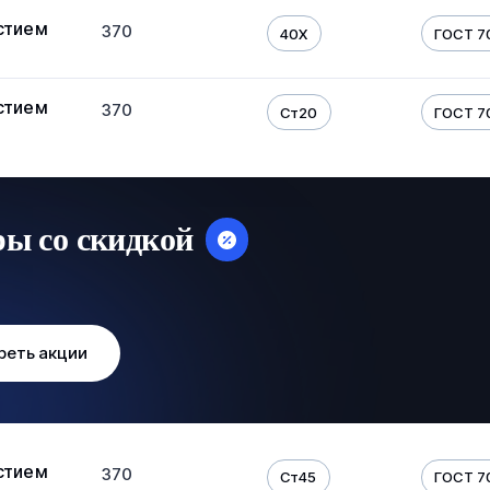
стием
370
40Х
ГОСТ 7
стием
370
Ст20
ГОСТ 7
ры со скидкой
реть акции
стием
370
Ст45
ГОСТ 7