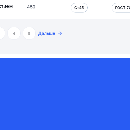
стием
450
Ст45
ГОСТ 7
Дальше
4
5