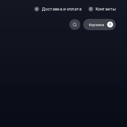
Оренбург
Доставка и оплата
Контакты
Пермь
Корзина
0
-
Ростов-на-Дону
Салехард
Санкт-Петербург
Ставрополь
Сыктывкар
Томск
Тюмень
Уссурийск
Хабаровск
к
Челябинск
Южно-Сахалинск