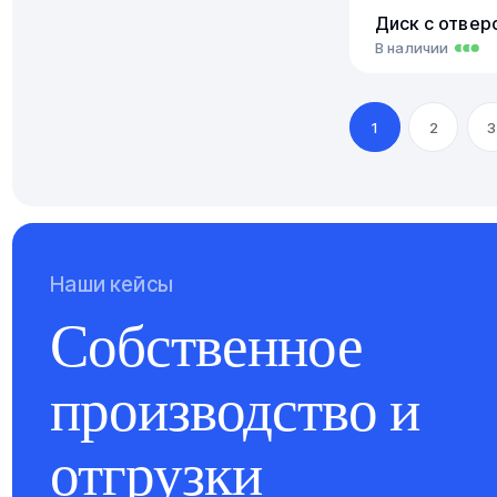
Диск с отвер
В наличии
1
2
3
Наши кейсы
Собственное
производство и
отгрузки