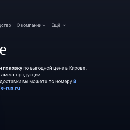
Омск
Орск
дство
О компании
Ещё
Петропавловск
Камчатский
Рязань
е
Самара
Саратов
и поковку
по выгодной цене в Кирове.
Сургут
тамент продукции.
Тольятти
и доставки вы можете по номеру
8
e-rus.ru
Тула
Улан-Удэ
Уфа
Ханты-Мансийс
Чита