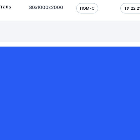
таль
80х1000х2000
ПОМ-С
ТУ 22.21