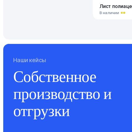
Лист полиаце
В наличии
Наши кейсы
Собственное
производство и
отгрузки