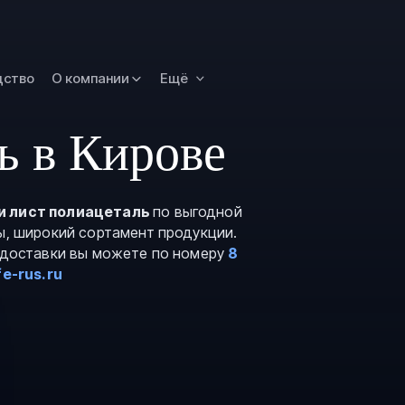
Омск
Орск
дство
О компании
Ещё
Петропавловск
Камчатский
Рязань
ь в Кирове
Самара
Саратов
и лист полиацеталь
по выгодной
Сургут
ы, широкий сортамент продукции.
Тольятти
и доставки вы можете по номеру
8
e-rus.ru
Тула
Улан-Удэ
Уфа
Ханты-Мансийс
Чита