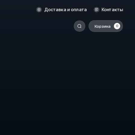
Оренбург
Доставка и оплата
Контакты
Пермь
Корзина
0
-
Ростов-на-Дону
Салехард
Санкт-Петербург
Ставрополь
Сыктывкар
Томск
Тюмень
Уссурийск
Хабаровск
к
Челябинск
Южно-Сахалинск