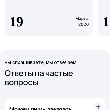
19
1
Марта
2026
Вы спрашиваете, мы отвечаем
Ответы на частые
вопросы
Можем ли мы заказать