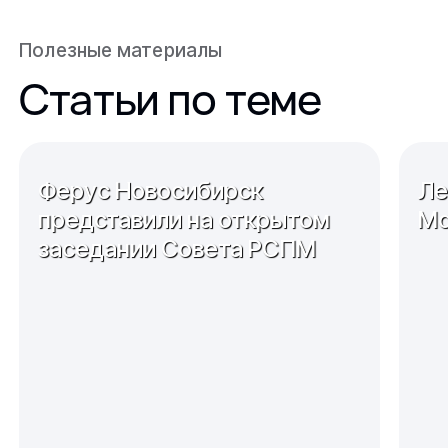
Полезные материалы
Статьи по теме
Ферус Новосибирск
Ле
представили на открытом
Мо
заседании Совета РСПМ