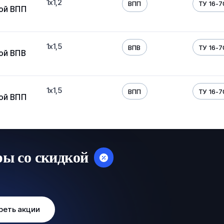
1х1,2
ВПП
ТУ 16-7
ой ВПП
1х1,5
ВПВ
ТУ 16-7
ой ВПВ
1х1,5
ВПП
ТУ 16-7
ой ВПП
ры со скидкой
реть акции