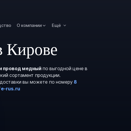
Омск
Орск
дство
О компании
Ещё
Петропавловск
Камчатский
Рязань
в Кирове
Самара
Саратов
и провод медный
по выгодной цене в
Сургут
окий сортамент продукции.
Тольятти
и доставки вы можете по номеру
8
e-rus.ru
Тула
Улан-Удэ
Уфа
Ханты-Мансийс
Чита