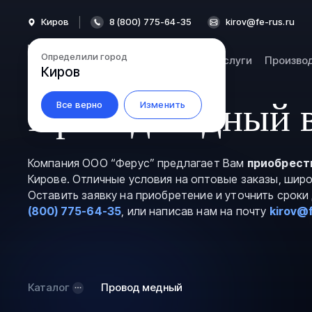
Киров
8 (800) 775-64-35
kirov@fe-rus.ru
Определили город
Каталог
Услуги
Произво
Киров
Провод медный 
Все верно
Изменить
Компания ООО “Ферус” предлагает Вам
приобрест
Кирове. Отличные условия на оптовые заказы, шир
Оставить заявку на приобретение и уточнить срок
(800) 775-64-35
, или написав нам на почту
kirov@f
Каталог
Провод медный