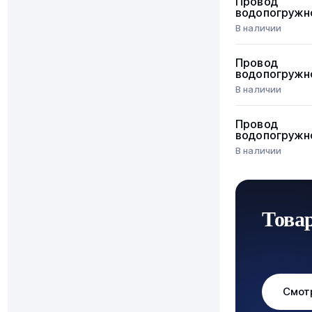
Провод
водопогружн
В наличии
Провод
водопогружн
В наличии
Провод
водопогружн
В наличии
Това
Смот