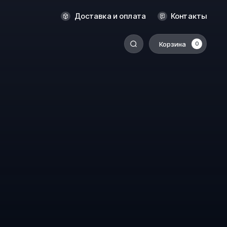
Оренбург
Доставка и оплата
Контакты
Пермь
Корзина
0
-
Ростов-на-Дону
Салехард
Санкт-Петербург
Ставрополь
Сыктывкар
Томск
Тюмень
Уссурийск
Хабаровск
к
Челябинск
Южно-Сахалинск