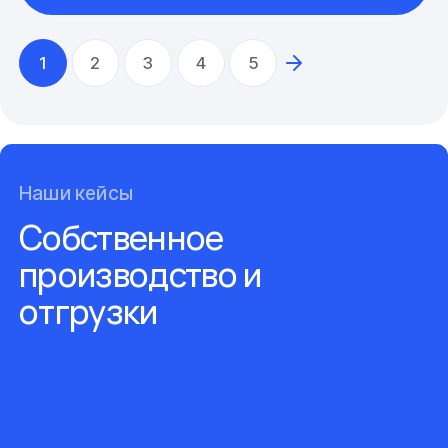
1
2
3
4
5
Наши кейсы
Собственное
производство и
отгрузки