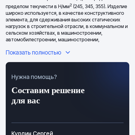
2
пределом текучести в Н/мм
(245, 345, 355). Изделие
широко используется, в качестве конструктивного
элемента, для сдерживания высоких статических
нагрузок в строительной отрасли, в коммунальном и
сельском хозяйствах, в машиностроении,
автомобилестроении, машиностроении,
вагоностроении, судостроении, в нефтегазодобыче,
Показать полностью
прокладывании тоннелей.
В агрессивных условиях задействования
приспособлений, они подвергаются дополнительной
Нужна помощь?
защитной обработке, в виде покрытия
специальными противокоррозийными веществами.
Составим решение
Швеллер из спецстали
для вас
характеристики и производство
Изделие обладает простой конструктивной
конфигурацией, в состоянии полной рабочей
Курдин Сергей
готовности, оно отвечает требованиям
ГОСТ 8240
,