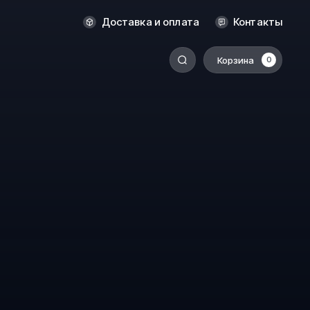
Оренбург
Доставка и оплата
Контакты
Пермь
Корзина
0
-
Ростов-на-Дону
Салехард
Санкт-Петербург
Ставрополь
Сыктывкар
Томск
Тюмень
Уссурийск
Хабаровск
к
Челябинск
Южно-Сахалинск