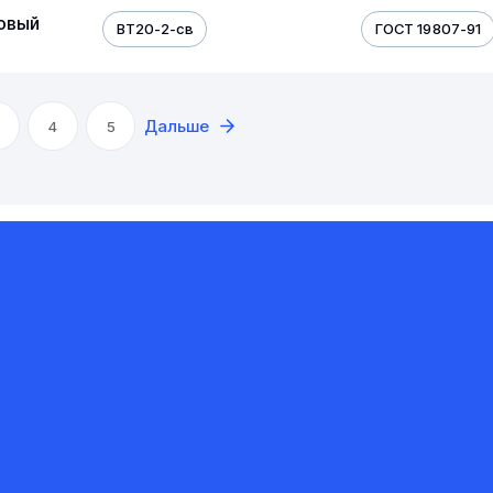
овый
ВТ20-2-св
ГОСТ 19807-91
Дальше
4
5