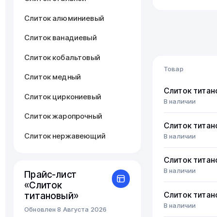
Слиток алюминиевый
Слиток ванадиевый
Слиток кобальтовый
Товар
Слиток медный
Слиток титан
Слиток циркониевый
В наличии
Слиток жаропрочный
Слиток титан
Слиток нержавеющий
В наличии
Слиток титан
В наличии
Прайс-лист
«Слиток
титановый»
Слиток титан
В наличии
Обновлен 8 Августа 2026