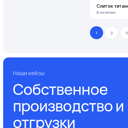
Слиток титан
В наличии
1
2
3
Наши кейсы
Собственное
производство и
отгрузки