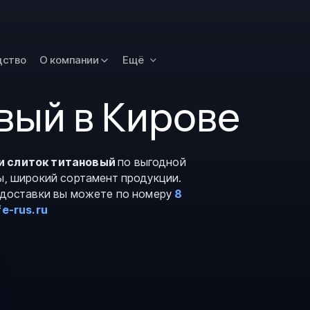
Омск
Орск
дство
О компании
Ещё
Петропавловск
Камчатский
вый в Кирове
Рязань
Самара
Саратов
и слиток титановый
по выгодной
Сургут
ы, широкий сортамент продукции.
Тольятти
и доставки вы можете по номеру
8
e-rus.ru
Тула
Улан-Удэ
Уфа
Ханты-Мансийс
Чита