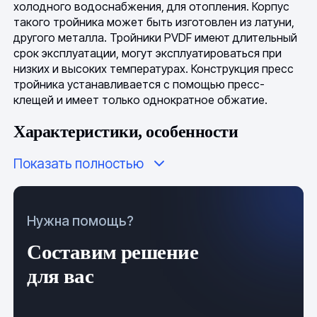
холодного водоснабжения, для отопления. Корпус
такого тройника может быть изготовлен из латуни,
другого металла. Тройники PVDF имеют длительный
срок эксплуатации, могут эксплуатироваться при
низких и высоких температурах. Конструкция пресс
тройника устанавливается с помощью пресс-
клещей и имеет только однократное обжатие.
Характеристики, особенности
тройников из поливинилиденфторида
Показать полностью
Технические характеристики такого тройника
определяются материалом
изготовления. Поливинилиденфторид имеет
Нужна помощь?
отличные механические свойства, обладает
стойкостью к высокой температуре, выдерживает
Составим решение
значительное давление. Физические показатели не
для вас
изменяются при колебаниях температуры от -40 до
+140 градусов.
Поэтому поливинилиденфторид полностью