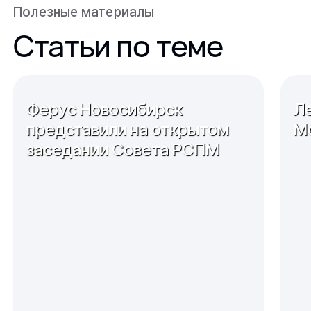
Полезные материалы
Статьи по теме
Ферус Новосибирск
Л
представили на открытом
М
заседании Совета РСПМ