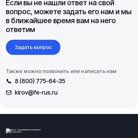
Если вы не нашли ответ на свой
согласно спецификации, в том числе осуществление
международной логистикой.
вопрос, можете задать его нам и мы
работ по изделиям с нестандартными габаритными
размерами.
в ближайшее время вам на него
ответим
Купить Раструб полиэтиленовый из наличия или
под заказ, а так же
другие виды полимерных
тройников
. Узнать цену, условия доставки или
Задать вопрос
другие вопросы, касательно продуктов компании Вы
можете, позвонив по телефону или написав по
электронной почте в отдел продаж:
Также можно позвонить или написать нам
8 (800) 775-64-35
8 (800) 775-64-35
kirov@fe-rus.ru
kirov@fe-rus.ru
Вся продукция выполнена согласно нормам
безопасности, государственным стандартам (ГОСТ)
и техническим условиям (ТУ).
ООО
ФеРус
,
г
.Киров.