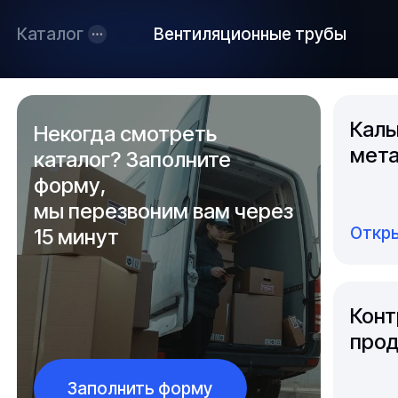
Каталог
Вентиляционные трубы
Каль
Некогда смотреть
мета
каталог? Заполните
форму,
мы перезвоним вам через
Откры
15 минут
Конт
прод
Заполнить форму