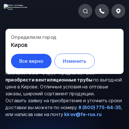
Определили город
Вентиляционная труба
Киров
в Кирове
Все верно
Изменить
Компания ООО “Ферус” предлагает Вам
приобрести вентиляционные трубы
по выгодной
цене в Кирове. Отличные условия на оптовые
заказы, широкий сортамент продукции.
Оставить заявку на приобретение и уточнить сроки
доставки вы можете по номеру
8 (800) 775-64-35
,
или написав нам на почту
kirov@fe-rus.ru