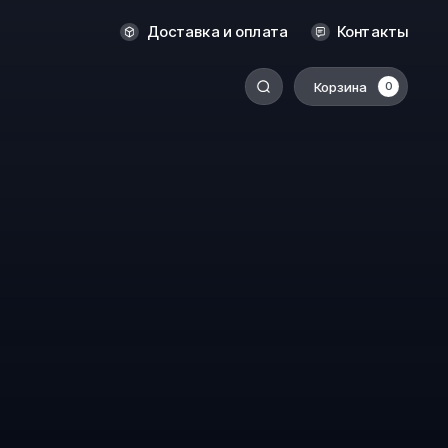
Оренбург
Доставка и оплата
Контакты
Пермь
Корзина
0
-
Ростов-на-Дону
Салехард
Санкт-Петербург
Ставрополь
Сыктывкар
Томск
Тюмень
Уссурийск
Хабаровск
к
Челябинск
Южно-Сахалинск