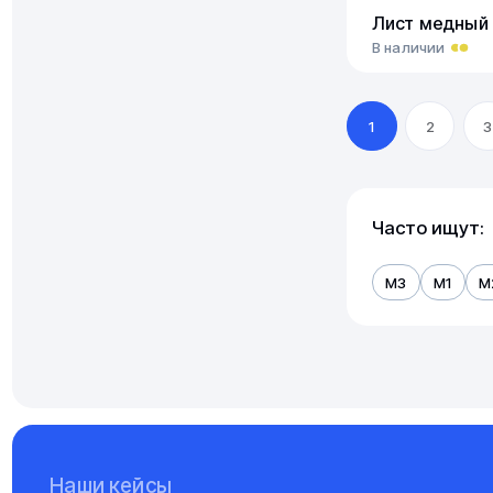
Лист медный
В наличии
1
2
3
Часто ищут:
М3
М1
М
Наши кейсы