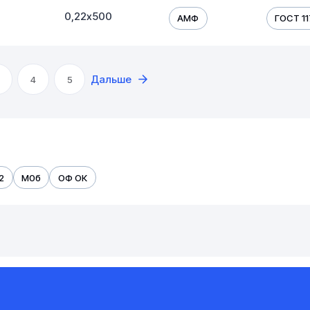
0,22х500
АМФ
ГОСТ 1
Дальше
4
5
2
М0б
ОФ ОК