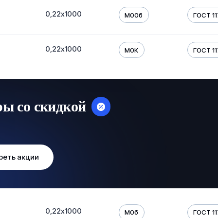
0,22х1000
М00б
ГОСТ 1
0,22х1000
М0К
ГОСТ 1
ры со скидкой
реть акции
0,22х1000
М0б
ГОСТ 1