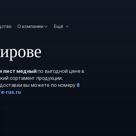
Омск
Орск
дство
О компании
Ещё
Петропавловск
Камчатский
Рязань
Кирове
Самара
Саратов
и лист медный
по выгодной цене в
Сургут
окий сортамент продукции.
Тольятти
и доставки вы можете по номеру
8
e-rus.ru
Тула
Улан-Удэ
Уфа
Ханты-Мансийс
Чита