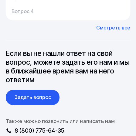
Производство:
Среднее время производства составляет
У нас большой опыт поставок из Европы и
Вопрос 4
20-25 дней, но в зависимости от различных
Азии. Через наших партнеров мы сможем
факторов, таких как наличие материалов,
доставить импортные материалы и
Смотреть все
может быть сокращен до 1 недели.
оборудование. Мы знакомы с
Особо "cложные" товары могут требовать
особенностями взаимодействия с
до 6 месяцев производства.
зарубежными партнерами, включая
вопросы связанные с документацией и
Если вы не нашли ответ на свой
международной логистикой.
вопрос, можете задать его нам и мы
в ближайшее время вам на него
ответим
Задать вопрос
Также можно позвонить или написать нам
8 (800) 775-64-35