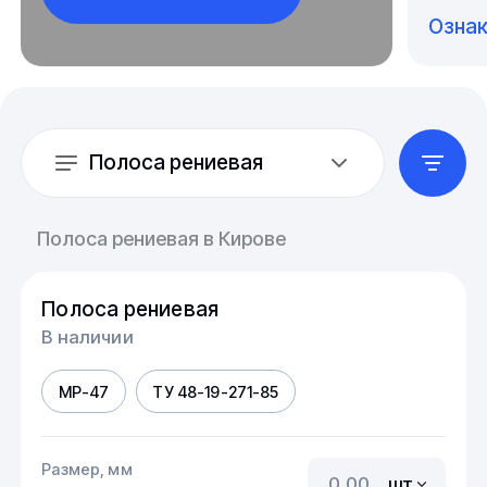
Озна
Полоса рениевая
Полоса рениевая в Кирове
Полоса рениевая
В наличии
МР-47
ТУ 48-19-271-85
Размер, мм
шт