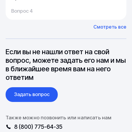
Производство:
Среднее время производства составляет
У нас большой опыт поставок из Европы и
Вопрос 4
20-25 дней, но в зависимости от различных
Азии. Через наших партнеров мы сможем
факторов, таких как наличие материалов,
доставить импортные материалы и
Смотреть все
может быть сокращен до 1 недели.
оборудование. Мы знакомы с
Особо "cложные" товары могут требовать
особенностями взаимодействия с
до 6 месяцев производства.
зарубежными партнерами, включая
вопросы связанные с документацией и
Если вы не нашли ответ на свой
международной логистикой.
вопрос, можете задать его нам и мы
в ближайшее время вам на него
ответим
Задать вопрос
Также можно позвонить или написать нам
8 (800) 775-64-35